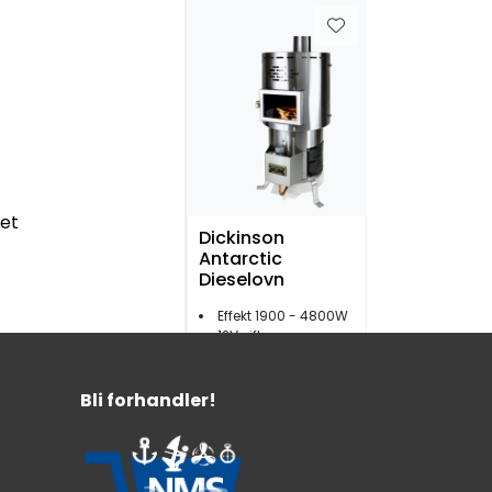
ret
Dickinson
Antarctic
Dieselovn
Effekt 1900 - 4800W
12V vifte
For dørkmontering
Bli forhandler!
21.099,-