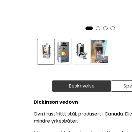
Beskrivelse
Spe
Dickinson vedovn
Ovn i rustfrittt stål, produsert i Canada. D
mindre yrkesbåter.