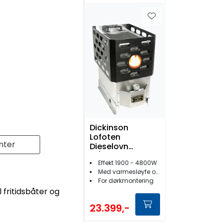
Dickinson
Lofoten
nter
Dieselovn
M/Varmesløyfe
Effekt 1900 - 4800W
Med varmesløyfe og 12V vifte
For dørkmontering
 fritidsbåter og
23.399,-