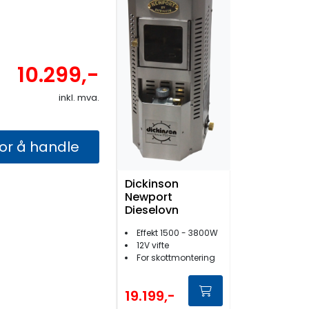
10.299,-
inkl. mva.
for å handle
Dickinson
Newport
Dieselovn
Effekt 1500 - 3800W
12V vifte
For skottmontering
19.199,-