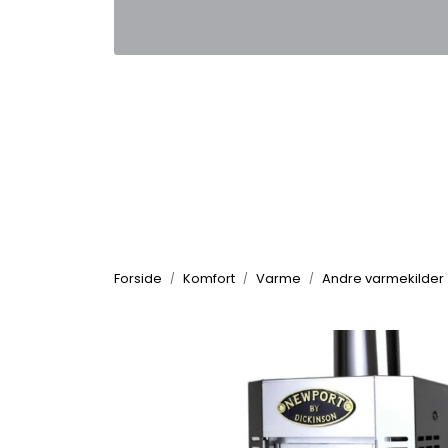
Skip to main content
|
|
Kontakt oss
Nyhetsbrev
Nyh
Forside
Komfort
Varme
Andre varmekilder