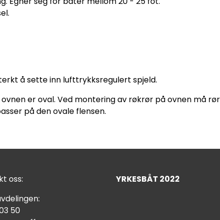
g. Egner seg for båter mellom 20 - 25 fot.
el.
rkt å sette inn lufttrykksregulert spjeld.
 ovnen er oval. Ved montering av røkrør på ovnen må rø
passer på den ovale flensen.
t oss:
YRKESBÅT 2022
vdelingen:
 03 50