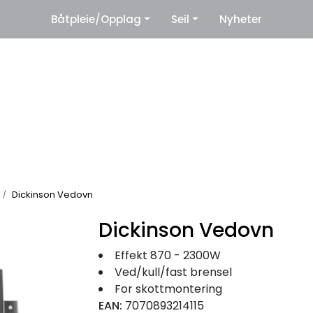
|
Båtpleie/Opplag
Seil
Nyheter
eter
Leverandører
Dickinson Vedovn
Dickinson Vedovn
Effekt 870 - 2300W
Ved/kull/fast brensel
For skottmontering
EAN:
7070893214115