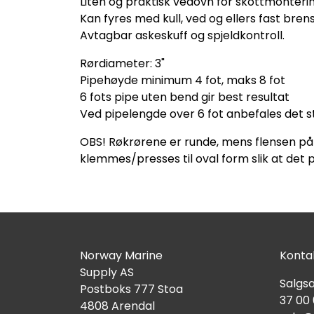
Liten og praktisk vedovn for skottmonterin
Kan fyres med kull, ved og ellers fast brens
Avtagbar askeskuff og spjeldkontroll.
Rørdiameter: 3"
Pipehøyde minimum 4 fot, maks 8 fot
6 fots pipe uten bend gir best resultat
Ved pipelengde over 6 fot anbefales det ste
OBS! Røkrørene er runde, mens flensen på
klemmes/presses til oval form slik at det 
Norway Marine
Kontak
Supply AS
Salgsa
Postboks 777 Stoa
37 00
4808 Arendal