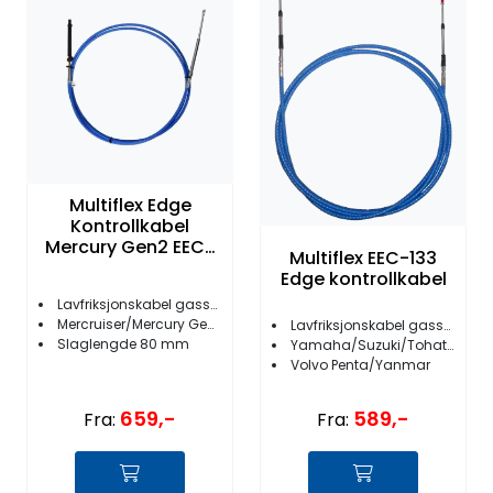
Fortøyning
Fritid/Sikkerhet
Båtpleie/Opplag
Seil
Multiflex Edge
Kontrollkabel
Mercury Gen2 EEC-
Multiflex EEC-133
036
Nyheter
Edge kontrollkabel
Lavfriksjonskabel gass/gir
Mercruiser/Mercury Gen II
Lavfriksjonskabel gass/gir (C-2/C-8)
Slaglengde 80 mm
Yamaha/Suzuki/Tohatsu/Honda
Volvo Penta/Yanmar
659,-
589,-
Fra:
Fra: