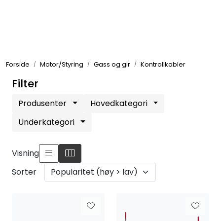
Skip to main content
Elektronikk
Forside
Motor/Styring
Gass og gir
Kontrollkabler
Elektrisk
Filter
Bygg/Innredning
Produsenter
Hovedkategori
Underkategori
Komfort
Visning
VVS
Sorter
Motor/Styring