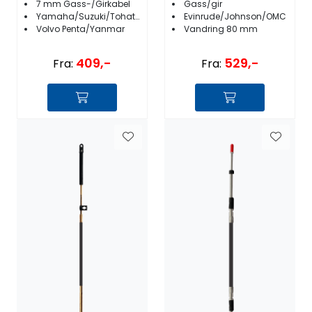
7 mm Gass-/Girkabel
Gass/gir
Yamaha/Suzuki/Tohatsu/Honda
Evinrude/Johnson/OMC
Volvo Penta/Yanmar
Vandring 80 mm
409,-
529,-
Fra:
Fra: