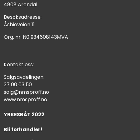
4808 Arendal
Besøksadresse:
Åsbieveien 11
Org. nr: N0 934608143MVA
Kontakt oss:
Salgsavdelingen:
37 00 03 50
salg@nmsproff.no
www.nmsproff.no
YRKESBÅT 2022
Bli forhandler!