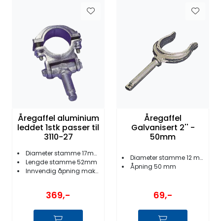
Åregaffel aluminium
Åregaffel
leddet 1stk passer til
Galvanisert 2'' -
3110-27
50mm
Diameter stamme 17mm
Diameter stamme 12 mm
Lengde stamme 52mm
Åpning 50 mm
Innvendig åpning maks 46mm
369,-
69,-