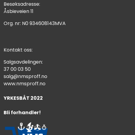
Besøksadresse:
Åsbieveien 11
Org. nr: N0 934608143MVA
Kontakt oss:
Salgsavdelingen:
37 00 03 50
salg@nmsproff.no
www.nmsproff.no
YRKESBÅT 2022
Bli forhandler!