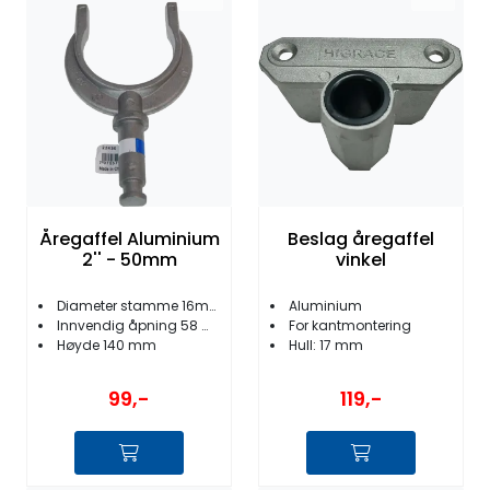
Fortøyning
Fritid/Sikkerhet
Båtpleie/Opplag
Seil
Åregaffel Aluminium
Beslag åregaffel
2'' - 50mm
vinkel
Nyheter
Diameter stamme 16mm
Aluminium
Innvendig åpning 58 mm
For kantmontering
Høyde 140 mm
Hull: 17 mm
99,-
119,-