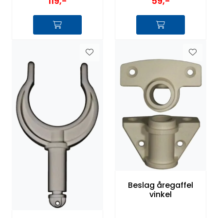
59,-
119,-
Beslag åregaffel
vinkel