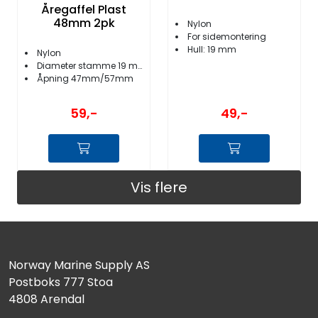
Åregaffel Plast
48mm 2pk
Nylon
For sidemontering
Hull: 19 mm
Nylon
Diameter stamme 19 mm
Åpning 47mm/57mm
49,-
59,-
Vis flere
Norway Marine Supply AS
Postboks 777 Stoa
4808 Arendal