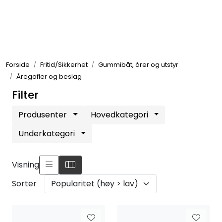
Skip to main content
Elektronikk
Forside
Fritid/Sikkerhet
Gummibåt, årer og utstyr
Elektrisk
Åregafler og beslag
Filter
Bygg/Innredning
Produsenter
Hovedkategori
Komfort
Underkategori
VVS
Visning
Sorter
Motor/Styring