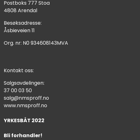
Postboks 777 Stoa
4808 Arendal
Besøksadresse:
Åsbieveien 11
Org. nr: N0 934608143MVA
Kontakt oss:
Salgsavdelingen:
37 00 03 50
salg@nmsproff.no
www.nmsproff.no
YRKESBÅT 2022
Bli forhandler!