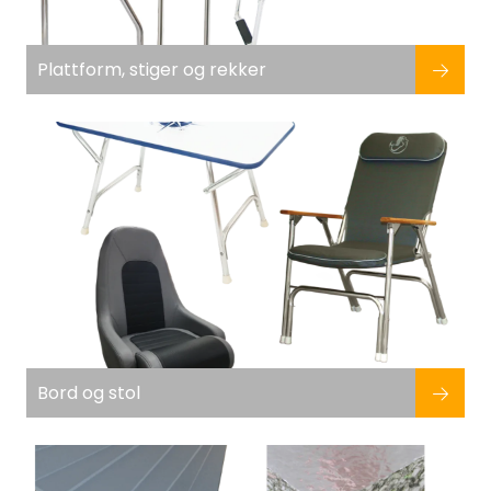
Fortøyning
Plattform, stiger og rekker
Fritid/Sikkerhet
Båtpleie/Opplag
Seil
Nyheter
Bord og stol