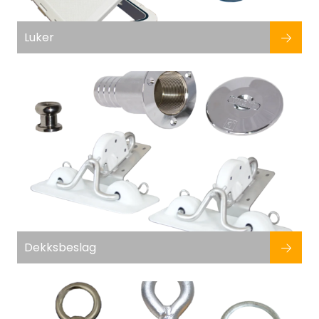
Luker
Dekksbeslag