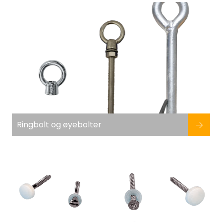
Fortøyning
Fritid/Sikkerhet
Båtpleie/Opplag
Seil
Nyheter
Ringbolt og øyebolter