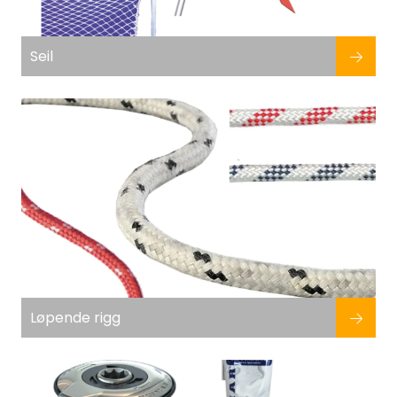
Fortøyning
Seil
Fritid/Sikkerhet
Båtpleie/Opplag
Seil
Nyheter
Løpende rigg