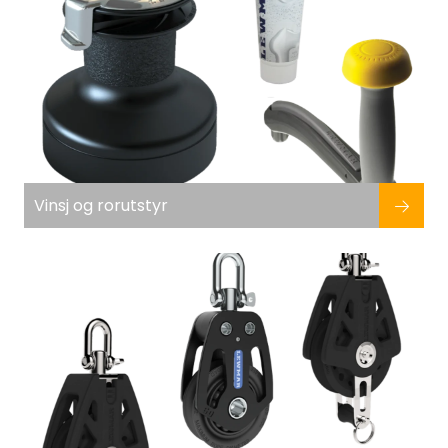
Vinsj og rorutstyr