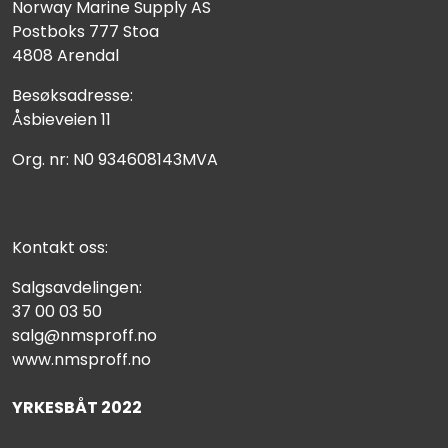
Norway Marine Supply AS
Postboks 777 Stoa
4808 Arendal
Besøksadresse:
Åsbieveien 11
Org. nr: N0 934608143MVA
Kontakt oss:
Salgsavdelingen:
37 00 03 50
salg@nmsproff.no
www.nmsproff.no
YRKESBÅT 2022