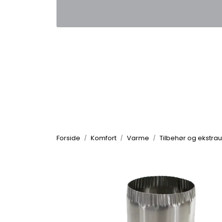
Skip to main content
|
|
Kontakt oss
Nyhetsbrev
Nyh
Forside
Komfort
Varme
Tilbehør og ekstrau