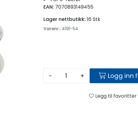
EAN:
7070893149455
Lager nettbutikk:
16 Stk
Varenr.:
4191-54
-
+
Logg inn 
Legg til favoritter