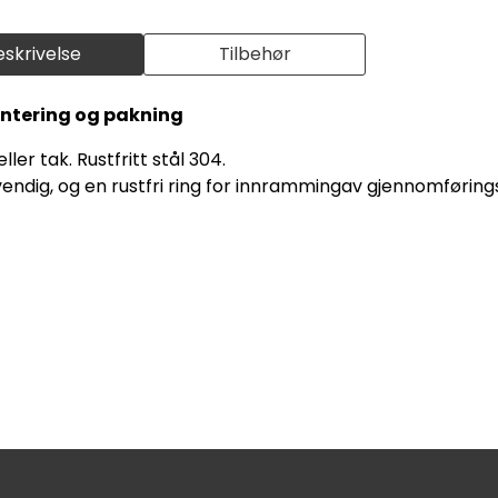
eskrivelse
Tilbehør
ntering og pakning
er tak. Rustfritt stål 304.
ndig, og en rustfri ring for innrammingav gjennomførings