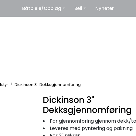
|
Båtpleie/Opplag
Seil
Nyheter
eter
Leverandører
tstyr
Dickinson 3'' Dekksgjennomføring
Dickinson 3''
Dekksgjennomføring
For gjennomføring gjennom dekk/t
Leveres med pyntering og pakning
For 3'' røkrør