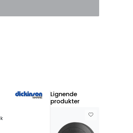
0
Favoritter
Logg inn
Lignende
produkter
ak