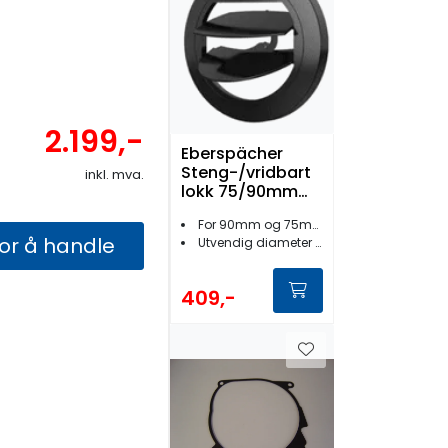
2.199,-
Eberspächer
Steng-/vridbart
inkl. mva.
lokk 75/90mm
Sort HL
For 90mm og 75mm bakstykker
for å handle
Utvendig diameter 120 mm
409,-