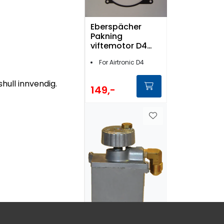
Eberspächer
Pakning
viftemotor D4
25.2113.01.0003
For Airtronic D4
hull innvendig.
149,-