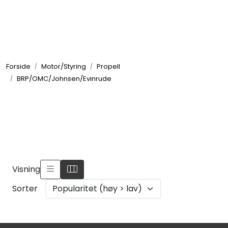
Skip to main content
Elektronikk
Forside
Motor/Styring
Propell
Elektrisk
BRP/OMC/Johnsen/Evinrude
Bygg/Innredning
Komfort
VVS
Visning
Sorter
Motor/Styring