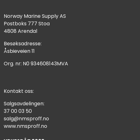
Fortøyning
Norway Marine Supply AS
Fritid/Sikkerhet
Postboks 777 Stoa
4808 Arendal
Båtpleie/Opplag
Besøksadresse:
Åsbieveien 11
Seil
Org. nr: N0 934608143MVA
Nyheter
Kontakt oss:
Salgsavdelingen:
37 00 03 50
salg@nmsproff.no
www.nmsproff.no