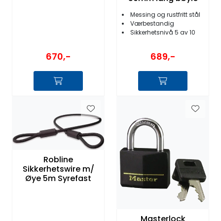
Messing og rustfritt stål
Værbestandig
Sikkerhetsnivå 5 av 10
670,-
689,-
Robline
Sikkerhetswire m/
Øye 5m Syrefast
Masterlock