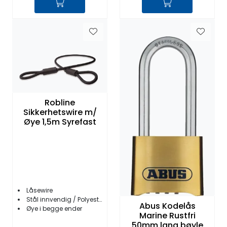
Robline
Sikkerhetswire m/
Øye 1,5m Syrefast
Låsewire
Stål innvendig / Polyester utvendig
Abus Kodelås
Øye i begge ender
Marine Rustfri
50mm lang bøyle