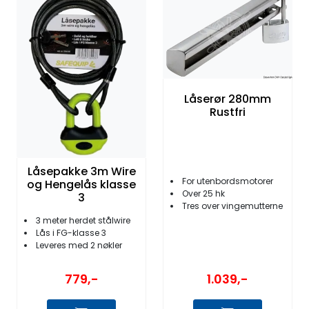
Fortøyning
Fritid/Sikkerhet
Båtpleie/Opplag
Låserør 280mm
Rustfri
Seil
Nyheter
Låsepakke 3m Wire
For utenbordsmotorer
og Hengelås klasse
Over 25 hk
3
Tres over vingemutterne
3 meter herdet stålwire
Lås i FG-klasse 3
Leveres med 2 nøkler
1.039,-
779,-