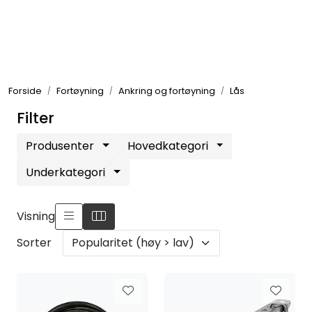
Skip to main content
Elektronikk
Forside
Fortøyning
Ankring og fortøyning
Lås
Elektrisk
Filter
Bygg/Innredning
Produsenter
Hovedkategori
Underkategori
Komfort
Visning
VVS
Sorter
Motor/Styring