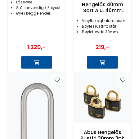
Låsewire
Hengelås 40mm
Stål innvendig / Polyester utvendig
Sort Alu. 40mm
Øye i begge ender
bøyle
Vinylbelagt aluminium
Bøyle i rustfritt stål
Bøylehøyde 38mm
1.220,-
219,-
Abus Hengelås
Rustfri 30mm 3pk