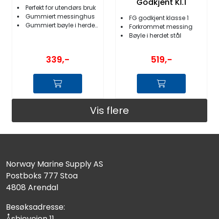
Godkjent Kl.1
Perfekt for utendørs bruk
Gummiert messinghus
FG godkjent klasse 1
Gummiert bøyle i herdet, rustfritt stå
Forkrommet messing
Bøyle i herdet stål
339,-
519,-
Vis flere
Norway Marine Supply AS
Postboks 777 Stoa
4808 Arendal
Besøksadresse:
Åsbieveien 11