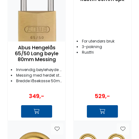
For utendørs bruk
3-pakning
Abus Hengelås
Rustfri
65/50 Lang bøyle
80mm Messing
Innvendig bøylehøyde 80mm
Messing med herdet stål
Bredde låsekasse 50mm
529,-
349,-