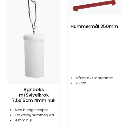
Fortøyning
Fritid/Sikkerhet
Hummermål 250mm
Båtpleie/Opplag
Seil
Nyheter
Målestav for hummer
25 cm
Agnboks
m/Svivelkrok
7,5x15cm 4mm hull
Med hurtigsneppert
For kreps/hummer/krabbe
4 mm hull