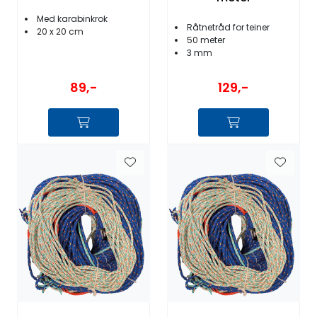
Med karabinkrok
Råtnetråd for teiner
20 x 20 cm
50 meter
3 mm
89,-
129,-