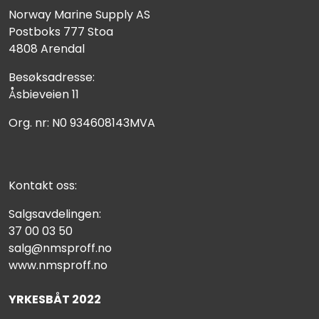
Norway Marine Supply AS
Postboks 777 Stoa
4808 Arendal
Besøksadresse:
Åsbieveien 11
Org. nr: N0 934608143MVA
Kontakt oss:
Salgsavdelingen:
37 00 03 50
salg@nmsproff.no
www.nmsproff.no
YRKESBÅT 2022