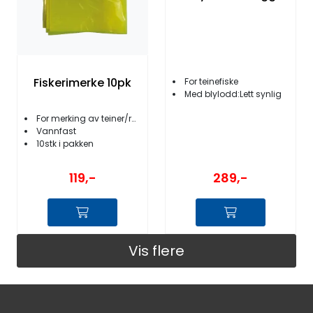
Fiskerimerke 10pk
For teinefiske
Med blylodd:Lett synlig
For merking av teiner/ruser
Vannfast
10stk i pakken
289,-
119,-
Vis flere