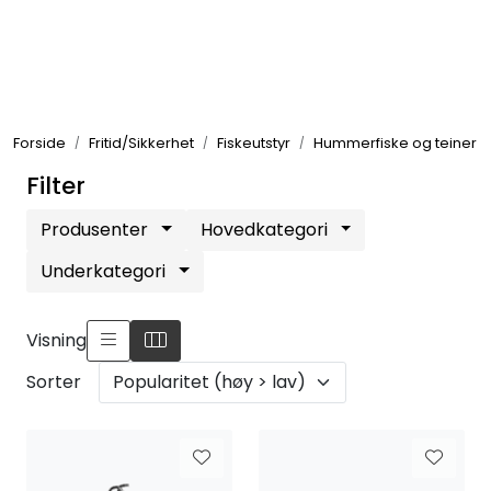
Skip to main content
Elektronikk
Forside
Fritid/Sikkerhet
Fiskeutstyr
Hummerfiske og teiner
Elektrisk
Filter
Bygg/Innredning
Produsenter
Hovedkategori
Underkategori
Komfort
Visning
VVS
Sorter
Motor/Styring