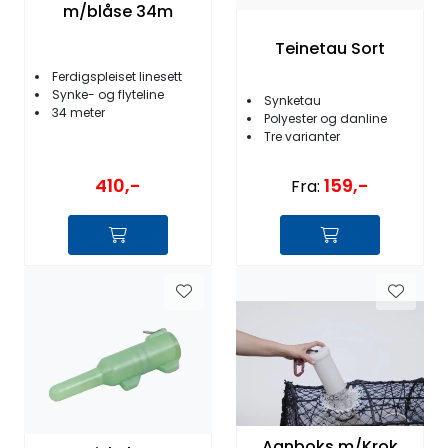
m/blåse 34m
Teinetau Sort
Ferdigspleiset linesett
Synke- og flyteline
Synketau
34 meter
Polyester og danline
Tre varianter
410,-
159,-
Fra:
Agnboks m/Krok