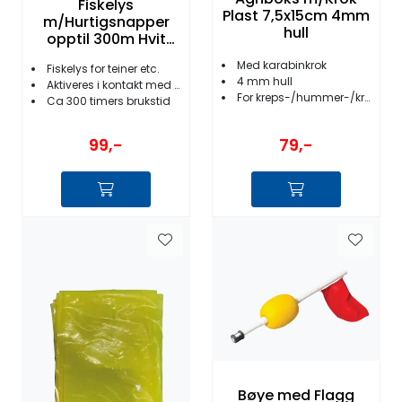
Fiskelys
Plast 7,5x15cm 4mm
m/Hurtigsnapper
hull
opptil 300m Hvit
300 timer
Med karabinkrok
Fiskelys for teiner etc.
4 mm hull
Aktiveres i kontakt med vann
For kreps-/hummer-/krabbeteine
Ca 300 timers brukstid
79,-
99,-
Bøye med Flagg