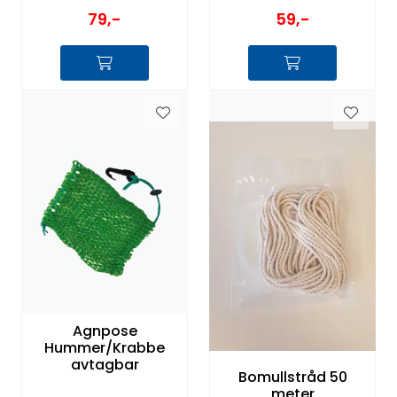
79,-
59,-
Agnpose
Hummer/Krabbe
avtagbar
Bomullstråd 50
meter