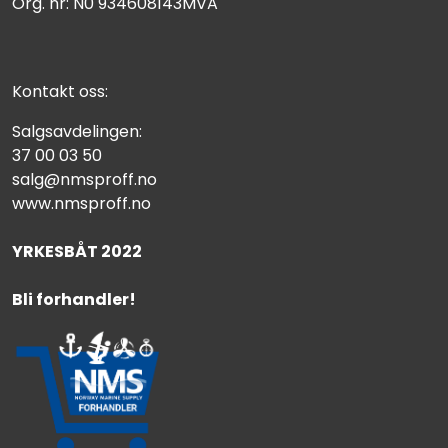
Org. nr: N0 934608143MVA
Kontakt oss:
Salgsavdelingen:
37 00 03 50
salg@nmsproff.no
www.nmsproff.no
YRKESBÅT 2022
Bli forhandler!