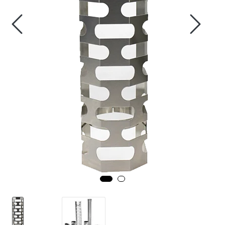
Fortøyning
Fritid/Sikkerhet
Båtpleie/Opplag
Seil
Nyheter