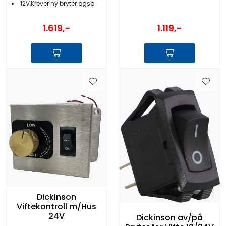
12V,Krever ny bryter også
1.119,-
1.619,-
Dickinson
Viftekontroll m/Hus
24V
Dickinson av/på