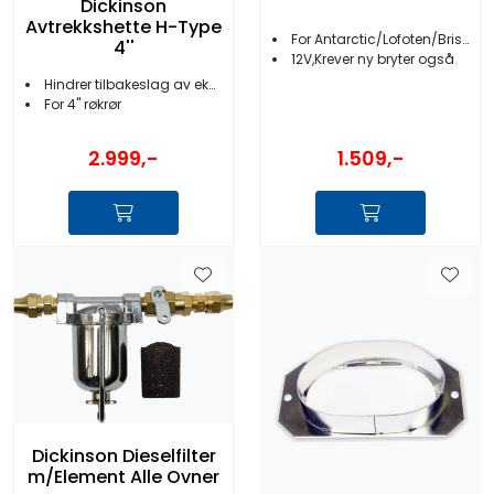
Dickinson
Avtrekkshette H-Type
For Antarctic/Lofoten/Bristol/Adriatic/Pacific
4''
12V,Krever ny bryter også
Hindrer tilbakeslag av eksos
For 4'' røkrør
1.509,-
2.999,-
Dickinson Dieselfilter
m/Element Alle Ovner