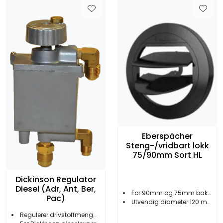
Eberspächer
Steng-/vridbart lokk
75/90mm Sort HL
Dickinson Regulator
Diesel (Adr, Ant, Ber,
For 90mm og 75mm bakstykker
Pac)
Utvendig diameter 120 mm
Regulerer drivstoffmengde