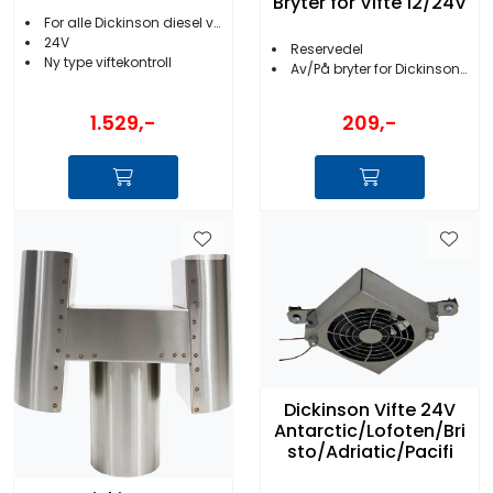
Bryter for Vifte 12/24V
For alle Dickinson diesel varmere
24V
Reservedel
Ny type viftekontroll
Av/På bryter for Dickinson vifte
1.529,-
209,-
Dickinson Vifte 24V
Antarctic/Lofoten/Bri
sto/Adriatic/Pacifi