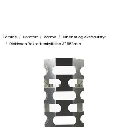
Skip to main content
Elektronikk
Forside
Komfort
Varme
Tilbehør og ekstrautstyr
Elektrisk
Dickinson Røkrørbeskyttelse 3'' 558mm
Bygg/Innredning
Komfort
VVS
Motor/Styring