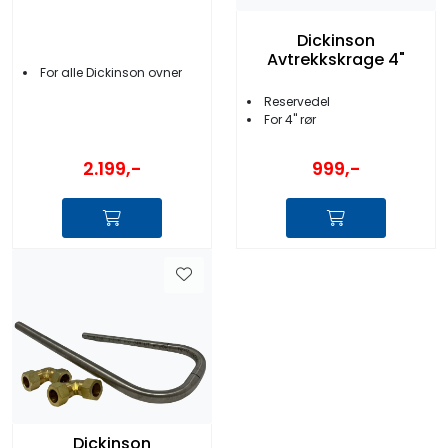
Dickinson
Avtrekkskrage 4"
For alle Dickinson ovner
Reservedel
For 4'' rør
2.199,-
999,-
Dickinson