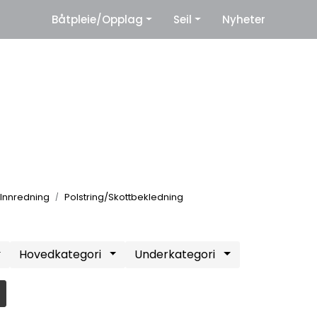
|
Båtpleie/Opplag
Seil
Nyheter
eter
Leverandører
Innredning
Polstring/Skottbekledning
Hovedkategori
Underkategori