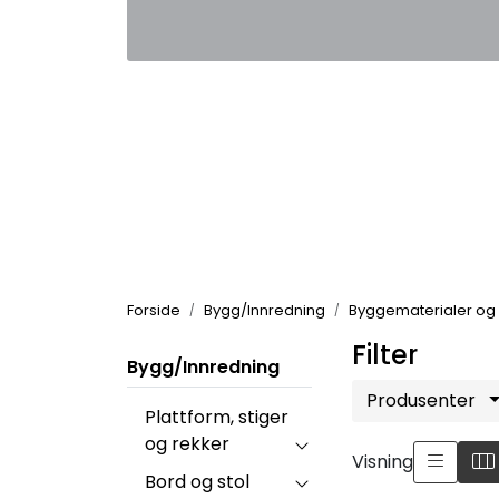
Skip to main content
|
|
Kontakt oss
Nyhetsbrev
Nyh
Forside
Bygg/Innredning
Byggematerialer og 
Filter
Bygg/Innredning
Produsenter
Plattform, stiger
og rekker
Visning
Bord og stol