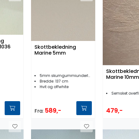
ng
1036
Skottbekledning
Marine 5mm
Skottbekledn
5mm skumgummiunderlag
Marine 10mm
Bredde: 137 cm
Hvit og offwhite
Semsket overfl
589,-
479,-
Fra: