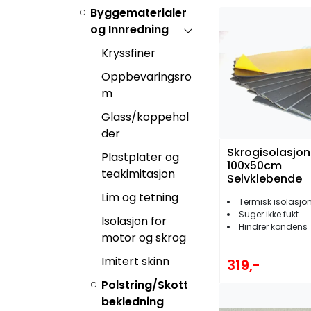
Byggematerialer
og Innredning
Kryssfiner
Oppbevaringsro
m
Glass/koppehol
der
Skrogisolasjo
Plastplater og
100x50cm
teakimitasjon
Selvklebende
Lim og tetning
Termisk isolasjo
Suger ikke fukt
Isolasjon for
Hindrer kondens
motor og skrog
Imitert skinn
319,-
Polstring/Skott
bekledning