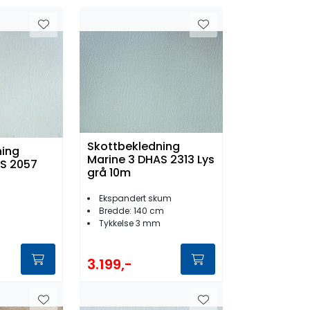
Skottbekledning
ning
Marine 3 DHAS 2313 Lys
AS 2057
grå 10m
Ekspandert skum
Bredde: 140 cm
Tykkelse 3 mm
3.199,-