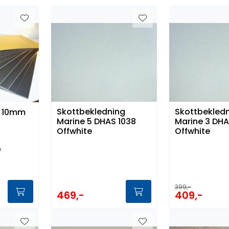
Skottbekledning
Skottbekled
n 10mm
Marine 5 DHAS 1038
Marine 3 DH
Offwhite
Offwhite
n
399,-
469,-
409,-