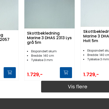
Skottbekled
Skottbekledning
ng
Marine 3 DHA
Marine 3 DHAS 2313 Lys
 2057
Hvit 5m
grå 5m
Ekspandert s
Ekspandert skum
m
Bredde: 140 c
Bredde: 140 cm
Tykkelse 3 mm
Tykkelse 3 mm
1.729,-
1.729,-
Vis flere