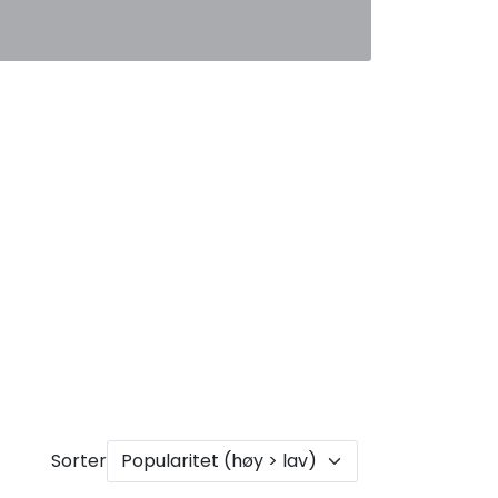
0
Favoritter
Logg inn
Sorter