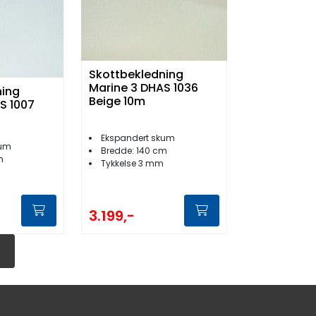
Skottbekledning
Marine 3 DHAS 1036
ning
Beige 10m
S 1007
Ekspandert skum
kum
Bredde: 140 cm
m
Tykkelse 3 mm
3.199,-