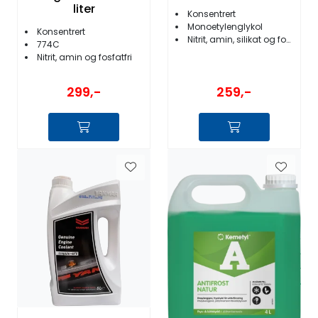
liter
Konsentrert
Monoetylenglykol
Konsentrert
Nitrit, amin, silikat og fosfatfri
774C
Nitrit, amin og fosfatfri
259,-
299,-