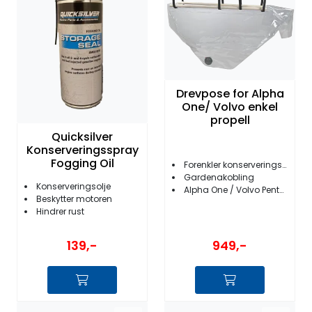
Drevpose for Alpha
One/ Volvo enkel
propell
Quicksilver
Konserveringsspray
Fogging Oil
Forenkler konserveringsjobben
Gardenakobling
Konserveringsolje
Alpha One / Volvo Penta AQ200-290SP
Beskytter motoren
Hindrer rust
139,-
949,-