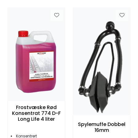
Fortøyning
Fritid/Sikkerhet
Båtpleie/Opplag
Seil
Nyheter
Frostvæske Rød
Konsentrat 774 D-F
Long Life 4 liter
Spylemuffe Dobbel
16mm
Konsentrert