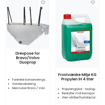
Drevpose for
Bravo/Volvo
Duoprop
Frostvæske Miljø KG
Propylen IH 4 liter
Forenkler konserveringsjobben
Gardenakobling
Mercruiser Bravo / Volvo Penta duoprop
Propylenglykol - biologisk nedbrytbar
Beskytter mot korrosjon
Uten nitritter/fosfater/silikater/borater