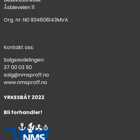
Åsbieveien 11
Org. nr: N0 934608143MVA
Kontakt oss:
Salgsavdelingen:
37 00 03 50
salg@nmsproff.no
www.nmsproff.no
YRKESBÅT 2022
Bli forhandler!