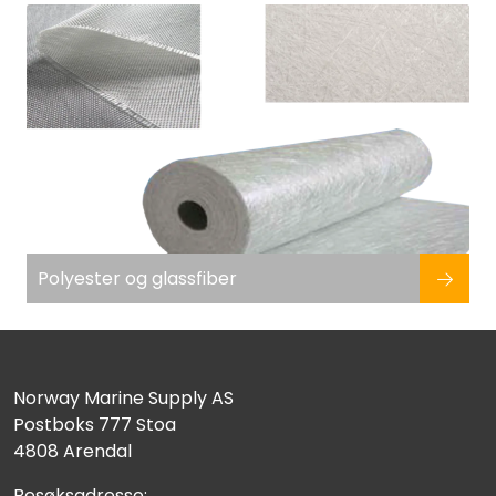
Fortøyning
Fritid/Sikkerhet
Båtpleie/Opplag
Seil
Nyheter
Polyester og glassfiber
Norway Marine Supply AS
Postboks 777 Stoa
4808 Arendal
Besøksadresse: