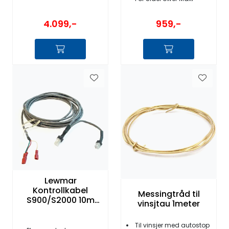
4.099,-
959,-
Lewmar
Kontrollkabel
Messingtråd til
S900/S2000 10m
vinsjtau 1meter
GEN2
Til vinsjer med autostop