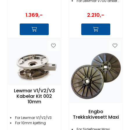
For Lewmar V700 ankervinsj
1.369,-
2.210,-
Lewmar V1/V2/V3
Kabelar Kit 002
10mm
Engbo
Trekkskivesett Maxi
For Lewmar V1/V2/V3
For 10mm kjetting
For SidePower Maxi