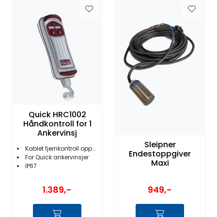
Quick HRC1002
Håndkontroll for 1
Ankervinsj
Sleipner
Kablet fjernkontroll opp/ned
Endestoppgiver
For Quick ankervinsjer
Maxi
IP67
1.389,-
949,-