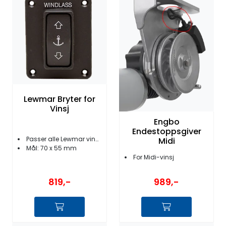
Fortøyning
Fritid/Sikkerhet
Båtpleie/Opplag
Seil
Lewmar Bryter for
Vinsj
Engbo
Nyheter
Endestoppsgiver
Passer alle Lewmar vinsjer
Midi
​​​​​​​Mål: 70 x 55 mm
For Midi-vinsj
819,-
989,-