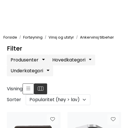
Skip to main content
Elektronikk
Forside
Fortøyning
Vinsj og utstyr
Ankervinsj tilbehør
Elektrisk
Filter
Bygg/Innredning
Produsenter
Hovedkategori
Underkategori
Komfort
Visning
VVS
Sorter
Motor/Styring