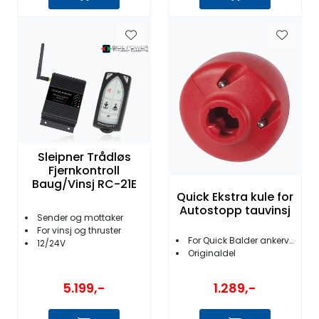
Sleipner Trådløs
Fjernkontroll
Baug/Vinsj RC-21E
Quick Ekstra kule for
Autostopp tauvinsj
Sender og mottaker
For vinsj og thruster
For Quick Balder ankervinsjer
12/24V
Originaldel
5.199,-
1.289,-