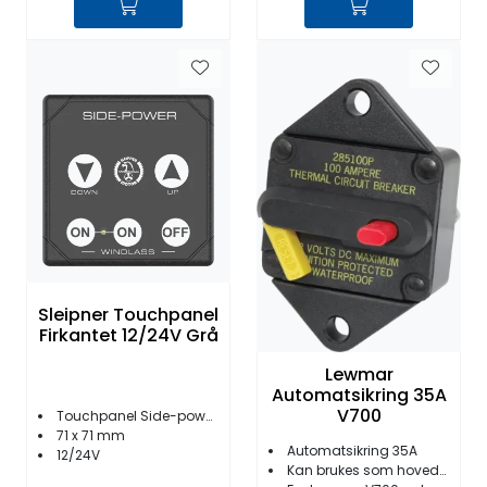
Sleipner Touchpanel
Firkantet 12/24V Grå
Lewmar
Automatsikring 35A
V700
Touchpanel Side-power ankervinsj
71 x 71 mm
Automatsikring 35A
12/24V
Kan brukes som hovedbryter