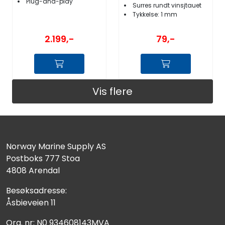
Plug-and-play
Surres rundt vinsjtauet
Tykkelse: 1 mm
2.199,-
79,-
Vis flere
Norway Marine Supply AS
Postboks 777 Stoa
4808 Arendal
Besøksadresse:
Åsbieveien 11
Org. nr: N0 934608143MVA