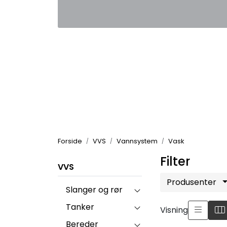
Skip to main content
|
|
Kontakt oss
Nyhetsbrev
Nyh
Forside
VVS
Vannsystem
Vask
Filter
VVS
Produsenter
Slanger og rør
Tanker
Visning
Bereder