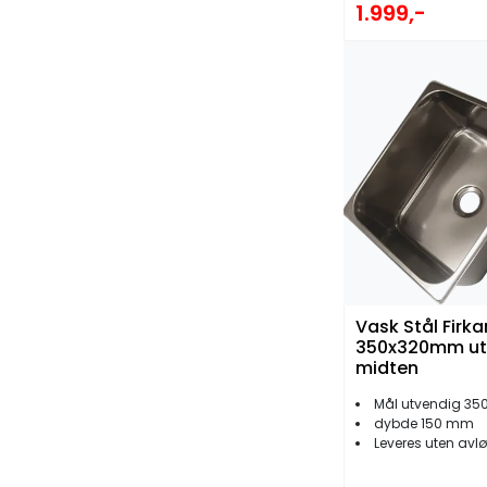
1.999,-
Vask Stål Firka
350x320mm utl
midten
Mål utvendig 350
dybde 150 mm
Leveres uten avl