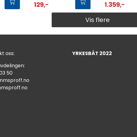
129,-
1.359,-
Vis flere
t oss:
YRKESBÅT 2022
vdelingen:
 03 50
nmsproff.no
msproff.no