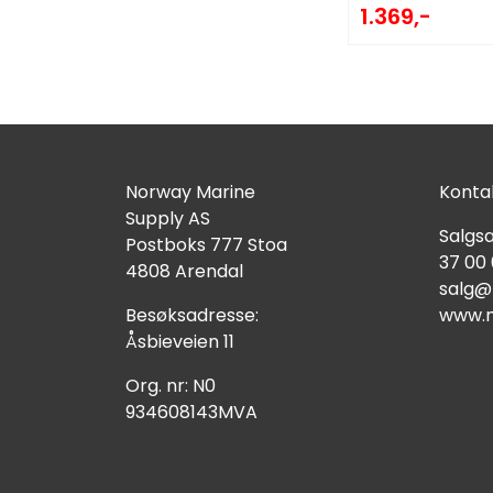
1.369,-
Norway Marine
Kontak
Supply AS
Salgsa
Postboks 777 Stoa
37 00
4808 Arendal
salg@
Besøksadresse:
www.n
Åsbieveien 11
Org. nr: N0
934608143MVA