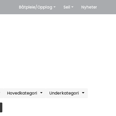
|
Båtpleie/Opplag
Seil
Nyheter
eter
Leverandører
Hovedkategori
Underkategori