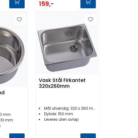
159,-
Vask Stål Firkantet
320x260mm
nd
Mål utvendig: 320 x 260 mm
Dybde: 150 mm
330 mm
Leveres uten avløp
 310 mm
m