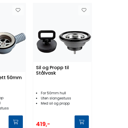
Sil og Propp til
Stålvask
ett 50mm
For 50mm hull
pp
Uten slangestuss
l
Med sil og propp
stuss
419,-