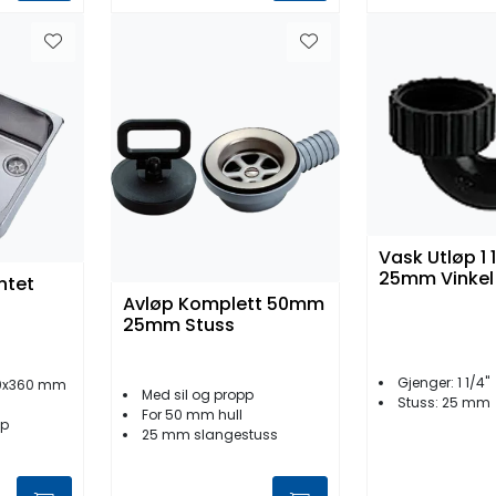
Vask Utløp 1 1
25mm Vinkel
ntet
Avløp Komplett 50mm
25mm Stuss
Gjenger: 1 1/4"
60x360 mm
Med sil og propp
Stuss: 25 mm
For 50 mm hull
øp
25 mm slangestuss