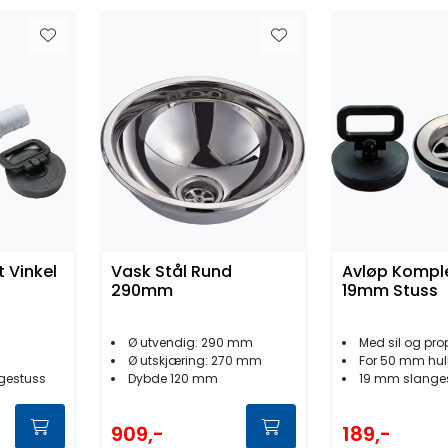
 Vinkel
Vask Stål Rund
Avløp Kompl
290mm
19mm Stuss
Ø utvendig: 290 mm
Med sil og pro
Ø utskjæring: 270 mm
For 50 mm hul
gestuss
Dybde 120 mm
19 mm slange
909,-
189,-