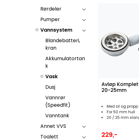
Rørdeler
Pumper
Vannsystem
Blandebatteri,
kran
Akkumulatortan
k
Vask
Avløp Komplett
Dusj
20-25mm
Vannrør
(Speedfit)
Med sil og propp
For 50 mm hull
Vanntank
20 / 25 mm slan
Annet VVS
229,-
Toalett