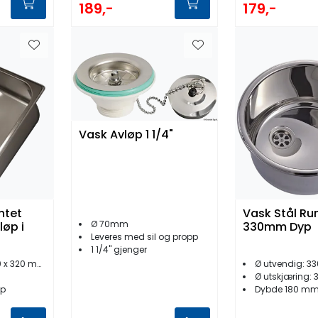
189,-
179,-
Vask Avløp 1 1/4"
ntet
Vask Stål Ru
Ø 70mm
øp i
330mm Dyp
Leveres med sil og propp
1 1/4'' gjenger
 x 320 mm
Ø utvendig: 
Ø utskjæring:
øp
Dybde 180 m