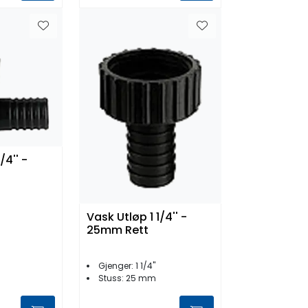
/4'' -
Vask Utløp 1 1/4'' -
25mm Rett
Gjenger: 1 1/4"
Stuss: 25 mm