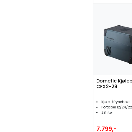
Dometic Kjøle
CFX2-28
Kjøle-/fryseboks
Portabel 12/24/220V - 
28 liter
7.799,-