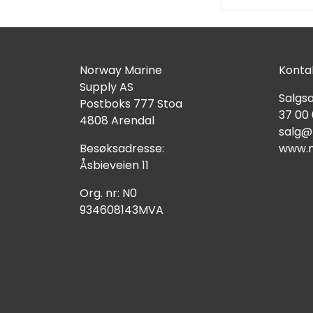
Norway Marine
Kontak
Supply AS
Salgsa
Postboks 777 Stoa
37 00
4808 Arendal
salg@
Besøksadresse:
www.n
Åsbieveien 11
Org. nr: N0
934608143MVA