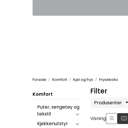
Skip to main content
|
|
Kontakt oss
Nyhetsbrev
Nyh
Forside
Komfort
Kjøl og frys
Fryseboks
Filter
Komfort
Produsenter
Puter, sengetøy og
tekstil
Visning
Kjøkkenutstyr