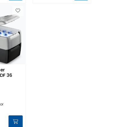
ter
DF 36
boks
or