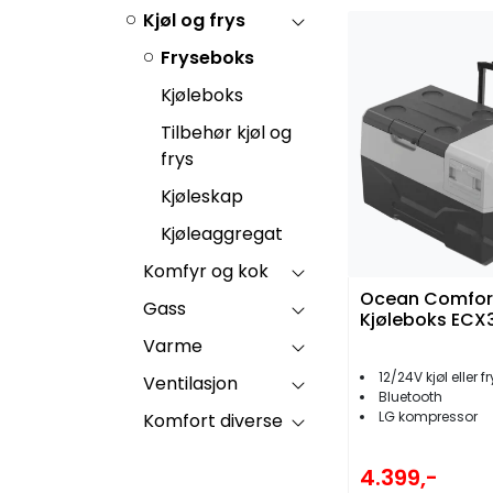
Kjøl og frys
Fryseboks
Kjøleboks
Tilbehør kjøl og
frys
Kjøleskap
Kjøleaggregat
Komfyr og kok
Ocean Comfor
Gass
Kjøleboks ECX
Varme
12/24V kjøl eller f
Ventilasjon
Bluetooth
LG kompressor
Komfort diverse
4.399,-