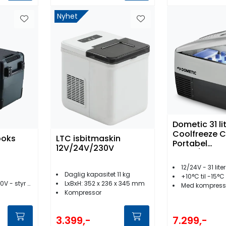
Nyhet
Dometic 31 li
Coolfreeze C
boks
LTC isbitmaskin
Portabel
12V/24V/230V
kjøle-/fryse
12/24V - 31 liter
Daglig kapasitet 11 kg
+10°C til -15°C
styr med app
LxBxH: 352 x 236 x 345 mm
Med kompress
Kompressor
3.399,-
7.299,-