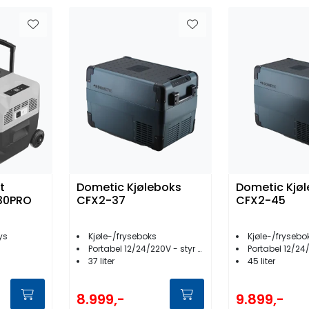
t
Dometic Kjøleboks
Dometic Kjø
30PRO
CFX2-37
CFX2-45
rys
Kjøle-/fryseboks
Kjøle-/frysebo
Portabel 12/24/220V - styr med app
Portabel 12/24/220V
37 liter
45 liter
8.999,-
9.899,-