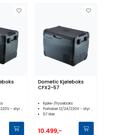
leboks
Dometic Kjøleboks
CFX2-57
ks
Kjøle-/fryseboks
 - styr med app
Portabel 12/24/220V - styr med app
57 liter
10.499,-