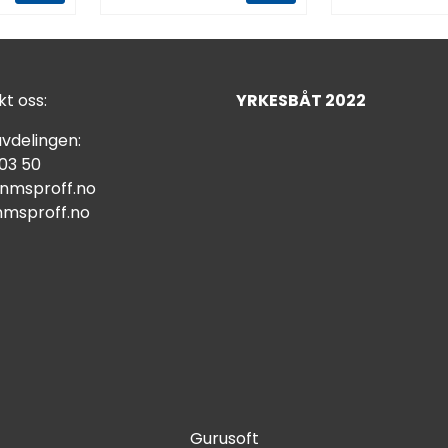
t oss:
YRKESBÅT 2022
vdelingen:
 03 50
nmsproff.no
msproff.no
Gurusoft