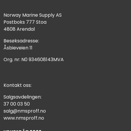
Fortøyning
Norway Marine Supply AS
Fritid/Sikkerhet
Postboks 777 Stoa
4808 Arendal
Båtpleie/Opplag
Besøksadresse:
Åsbieveien 11
Seil
Org. nr: N0 934608143MVA
Nyheter
Kontakt oss:
Salgsavdelingen:
37 00 03 50
salg@nmsproff.no
www.nmsproff.no