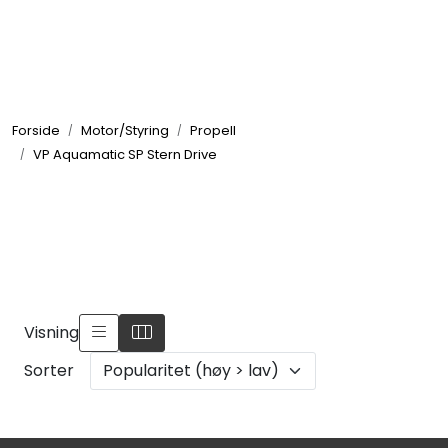
Skip to main content
Elektronikk
Forside
Motor/Styring
Propell
Elektrisk
VP Aquamatic SP Stern Drive
Bygg/Innredning
Komfort
VVS
Visning
Sorter
Motor/Styring