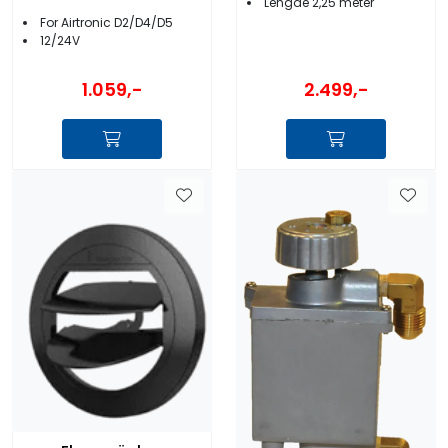
Lengde 2,25 meter
For Airtronic D2/D4/D5
12/24V
2.499,-
1.059,-