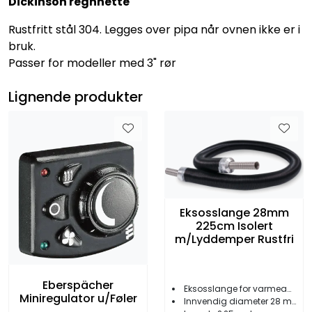
Dickinson regnhette
Rustfritt stål 304. Legges over pipa når ovnen ikke er i
bruk.
Passer for modeller med 3" rør
Lignende produkter
Eksosslange 28mm
225cm Isolert
m/Lyddemper Rustfri
Eberspächer
Eksosslange for varmeapparat
Miniregulator u/Føler
Innvendig diameter 28 mm