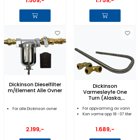
1.509,-
1.759,-
Dickinson Dieselfilter
Dickinson
m/Element Alle Ovner
Varmesløyfe One
Turn (Alaska,
Newport)
For oppvarming av vann
For alle Dickinson ovner
Kan varme opp 18 -37 liter
2.199,-
1.689,-