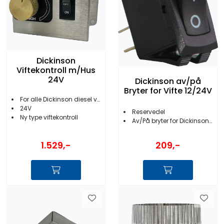
Dickinson
Viftekontroll m/Hus
24V
Dickinson av/på
Bryter for Vifte 12/24V
For alle Dickinson diesel varmere
24V
Reservedel
Ny type viftekontroll
Av/På bryter for Dickinson vifte
1.529,-
209,-