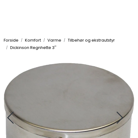
Skip to main content
Elektronikk
Forside
Komfort
Varme
Tilbehør og ekstrautstyr
Elektrisk
Dickinson Regnhette 3''
Bygg/Innredning
Komfort
VVS
Motor/Styring