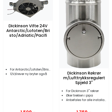
Dickinson Vifte 24V
Antarctic/Lofoten/Bri
sto/Adriatic/Pacifi
For Antarctic/Lofoten/Bristol/Adriatic/Pacific
Dickinson Røkrør
12V,Krever ny bryter også
m/Lufttrykksregulert
Spjeld 3"
For Dickinson 3'' røkrør
Øker trekken i pipa
Anbefales for alle installasjoner