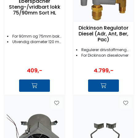
Eberspächer
Steng-/vridbart lokk
75/90mm Sort HL
Dickinson Regulator
Diesel (Adr, Ant, Ber,
For 90mm og 75mm bakstykker
Pac)
Utvendig diameter 120 mm
Regulerer drivstoffmengde
For Dickinson dieselovner
409,-
4.799,-