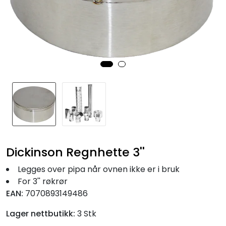
Fortøyning
Fritid/Sikkerhet
Båtpleie/Opplag
Seil
Nyheter
Dickinson Regnhette 3''
Legges over pipa når ovnen ikke er i bruk
For 3'' røkrør
EAN:
7070893149486
Lager nettbutikk:
3 Stk