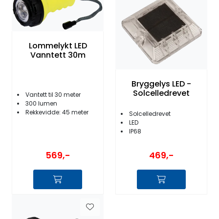
Fortøyning
Fritid/Sikkerhet
Lommelykt LED
Vanntett 30m
Båtpleie/Opplag
Bryggelys LED -
Seil
Solcelledrevet
Vantett til 30 meter
300 lumen
Rekkevidde: 45 meter
Solcelledrevet
Nyheter
LED
IP68
569,-
469,-