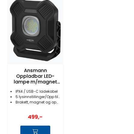
Ansmann
Oppladbar LED-
lampe m/magnet
og krok IPX4
IPX4 / USB-C ladekabel
5 lysinnstillinger/Opp til 2000 Lumen
Brakett, magnet og opphengskrok
499,-