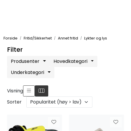
Skip to main content
Elektronikk
Forside
Fritid/Sikkerhet
Annet fritid
Lykter og lys
Elektrisk
Filter
Bygg/Innredning
Produsenter
Hovedkategori
Underkategori
Komfort
Visning
VVS
Sorter
Motor/Styring