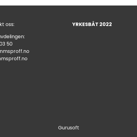
t oss:
YRKESBÅT 2022
vdelingen:
 03 50
nmsproff.no
msproff.no
Gurusoft