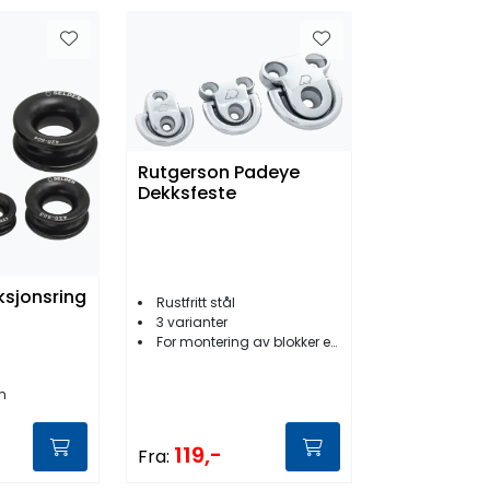
Rutgerson Padeye
Dekksfeste
ksjonsring
Rustfritt stål
3 varianter
For montering av blokker etc.
m
119,-
Fra: