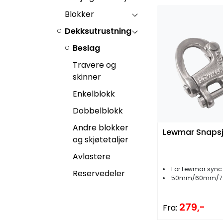
Blokker
Dekksutrustning
Beslag
Travere og
skinner
Enkelblokk
Dobbelblokk
Andre blokker
Lewmar Snapsj
og skjøtetaljer
Avlastere
For Lewmar sync 
Reservedeler
50mm/60mm/72
279,-
Fra: