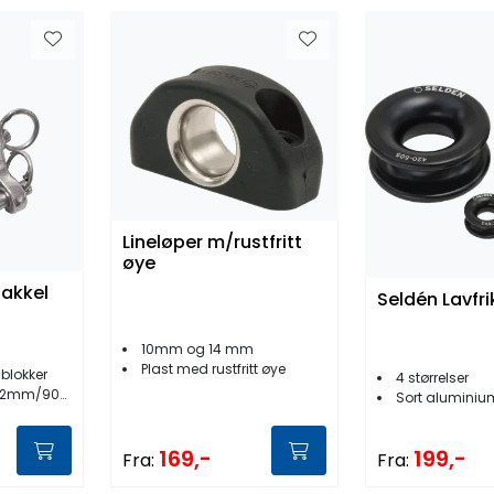
Lineløper m/rustfritt
øye
akkel
Seldén Lavfri
10mm og 14 mm
Plast med rustfritt øye
blokker
4 størrelser
mm/90mm
Sort aluminiu
169,-
199,-
Fra:
Fra: