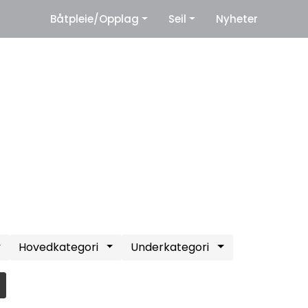
|
Båtpleie/Opplag
Seil
Nyheter
eter
Leverandører
Hovedkategori
Underkategori