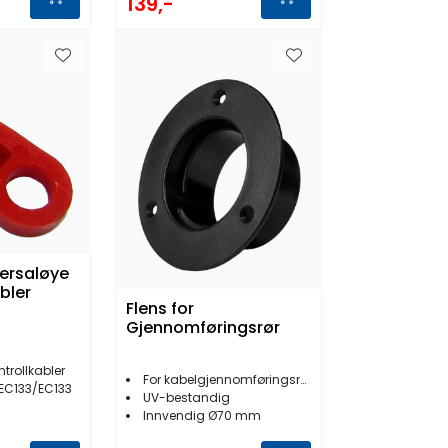
139,-
versaløye
bler
Flens for
Gjennomføringsrør
ntrollkabler
For kabelgjennomføringsrør
EC133/EC133
UV-bestandig
Innvendig Ø70 mm