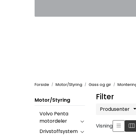
Skip to main content
|
|
Kontakt oss
Nyhetsbrev
Nyh
Forside
Motor/Styring
Gass og gir
Monterin
Filter
Motor/Styring
Produsenter
Volvo Penta
motordeler
Visning
Drivstoffsystem