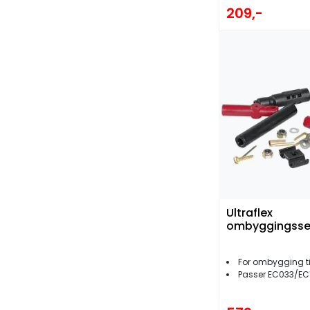
209,-
Ultraflex
ombyggingsse
For ombygging til E
Passer EC033/EC133/E