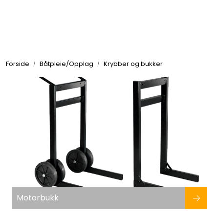
Skip to main content
Elektronikk
Forside
Båtpleie/Opplag
Krybber og bukker
Elektrisk
Bygg/Innredning
Komfort
VVS
Motor/Styring
Motorbukk