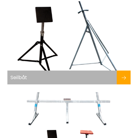
Fortøyning
Fritid/Sikkerhet
Båtpleie/Opplag
Seil
Nyheter
Seilbåt