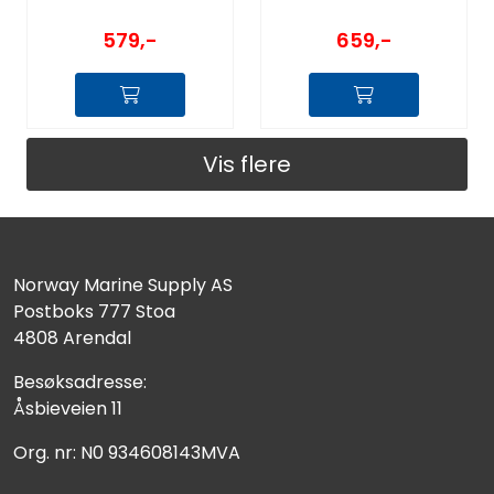
579,-
659,-
Vis flere
Norway Marine Supply AS
Postboks 777 Stoa
4808 Arendal
Besøksadresse:
Åsbieveien 11
Org. nr: N0 934608143MVA