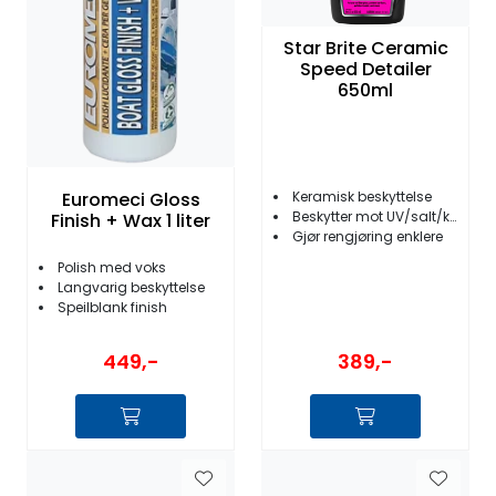
Star Brite Ceramic
Speed Detailer
650ml
Euromeci Gloss
Keramisk beskyttelse
Beskytter mot UV/salt/korrosjon/skitt
Finish + Wax 1 liter
Gjør rengjøring enklere
Polish med voks
Langvarig beskyttelse
Speilblank finish
449,-
389,-