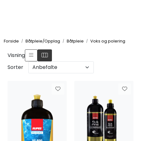
Skip to main content
Elektronikk
Forside
Båtpleie/Opplag
Båtpleie
Voks og polering
Elektrisk
Visning
Bygg/Innredning
Sorter
Komfort
VVS
Motor/Styring