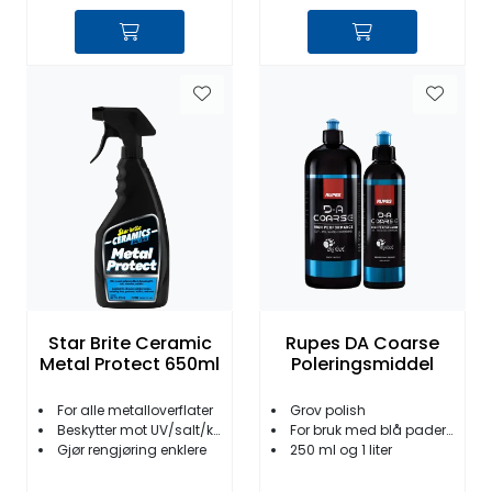
Star Brite Ceramic
Rupes DA Coarse
Metal Protect 650ml
Poleringsmiddel
For alle metalloverflater
Grov polish
Beskytter mot UV/salt/korrosjon/skitt
For bruk med blå pader/Enkel å polere av
Gjør rengjøring enklere
250 ml og 1 liter