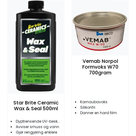
Vemab Norpol
Formvoks W70
700gram
Star Brite Ceramic
Karnaubavoks
Silikonfri
Wax & Seal 500ml
Danner en hard film
Dyptrensende UV-beskyttelse
Avviser smuss og vann
Gjør rengjøring enklere