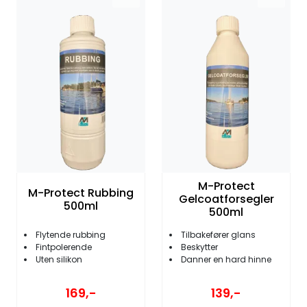
M-Protect
M-Protect Rubbing
Gelcoatforsegler
500ml
500ml
Flytende rubbing
Tilbakefører glans
Fintpolerende
Beskytter
Uten silikon
Danner en hard hinne
169,-
139,-