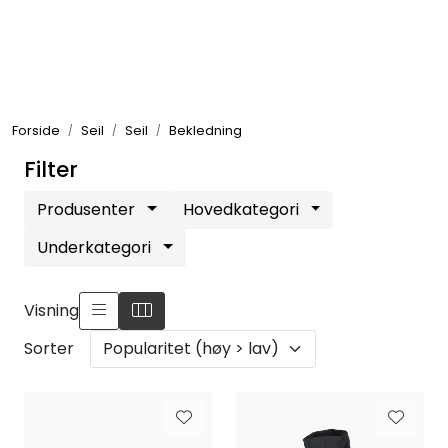
Skip to main content
Elektronikk
Forside
Seil
Seil
Bekledning
Elektrisk
Filter
Bygg/Innredning
Produsenter
Hovedkategori
Underkategori
Komfort
Visning
VVS
Sorter
Motor/Styring