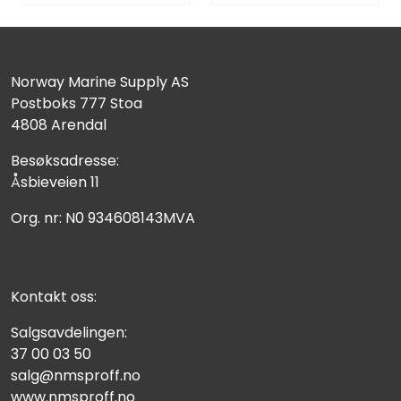
Norway Marine Supply AS
Postboks 777 Stoa
4808 Arendal
Besøksadresse:
Åsbieveien 11
Org. nr: N0 934608143MVA
Kontakt oss:
Salgsavdelingen:
37 00 03 50
salg@nmsproff.no
www.nmsproff.no