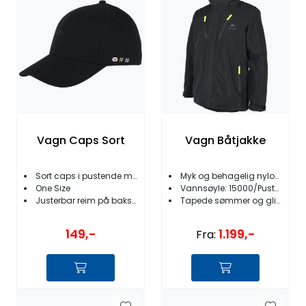
Fortøyning
Fritid/Sikkerhet
Båtpleie/Opplag
Seil
Vagn Caps Sort
Vagn Båtjakke
Nyheter
Sort caps i pustende materiale
Myk og behagelig nylonjakke
One Size
Vannsøyle: 15000/Pusteegenskaper 5000
Justerbar reim på baksiden
Tapede sømmer og glidelåser
149,-
1.199,-
Fra: