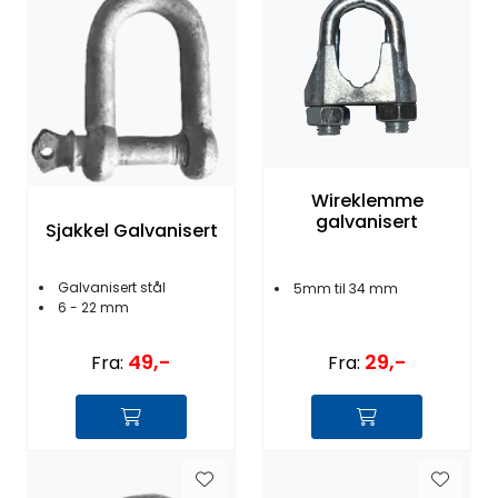
Fortøyning
Fritid/Sikkerhet
Båtpleie/Opplag
Wireklemme
Seil
galvanisert
Sjakkel Galvanisert
Nyheter
Galvanisert stål
5mm til 34 mm
6 - 22 mm
49,-
29,-
Fra:
Fra: