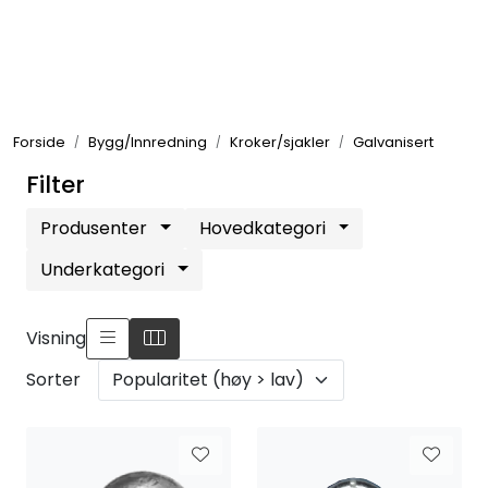
Skip to main content
Elektronikk
Forside
Bygg/Innredning
Kroker/sjakler
Galvanisert
Elektrisk
Filter
Bygg/Innredning
Produsenter
Hovedkategori
Underkategori
Komfort
Visning
VVS
Sorter
Motor/Styring