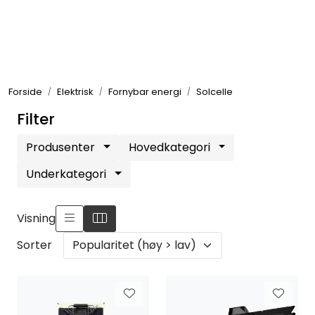
Skip to main content
Elektronikk
Forside
Elektrisk
Fornybar energi
Solcelle
Elektrisk
Filter
Bygg/Innredning
Produsenter
Hovedkategori
Underkategori
Komfort
Visning
VVS
Sorter
Motor/Styring