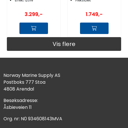
Effekt 120W
Fleksibelt
3.299,-
1.749,-
Vis flere
Norway Marine Supply AS
Postboks 777 Stoa
4808 Arendal
Besøksadresse:
Åsbieveien 11
Org. nr: N0 934608143MVA