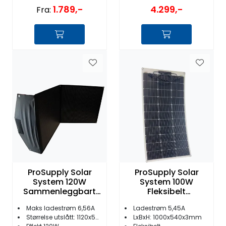
1.789,-
4.299,-
Fra:
ProSupply Solar
ProSupply Solar
System 120W
System 100W
Sammenleggbart
Fleksibelt
Solcellepanel
Solcellepanel
Maks ladestrøm 6,56A
Ladestrøm 5,45A
Budget
Størrelse utslått: 1120x590mm
LxBxH: 1000x540x3mm