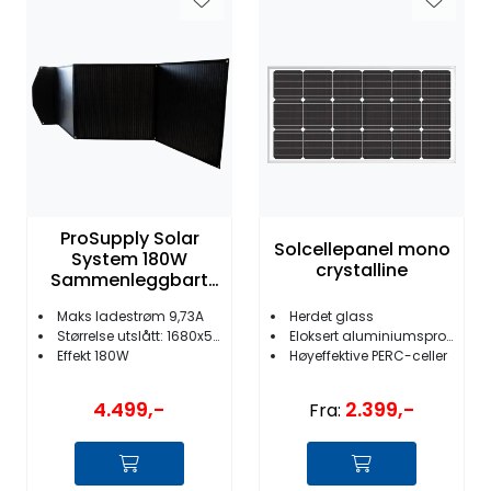
ProSupply Solar
Solcellepanel mono
System 180W
crystalline
Sammenleggbart
Solcellepanel
Maks ladestrøm 9,73A
Herdet glass
Størrelse utslått: 1680x590mm
Eloksert aluminiumsprofil
Effekt 180W
Høyeffektive PERC-celler
4.499,-
2.399,-
Fra: