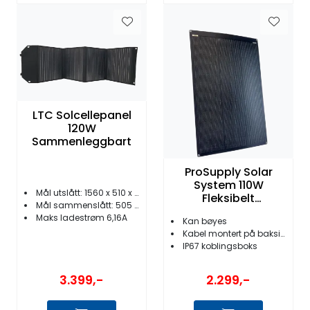
LTC Solcellepanel
120W
Sammenleggbart
ProSupply Solar
System 110W
Mål utslått: 1560 x 510 x 5mm
Fleksibelt
Mål sammenslått: 505 x 395 x 60 mm
Solcellepanel med
Maks ladestrøm 6,16A
Kan bøyes
skjult kabel
Kabel montert på baksiden
IP67 koblingsboks
3.399,-
2.299,-