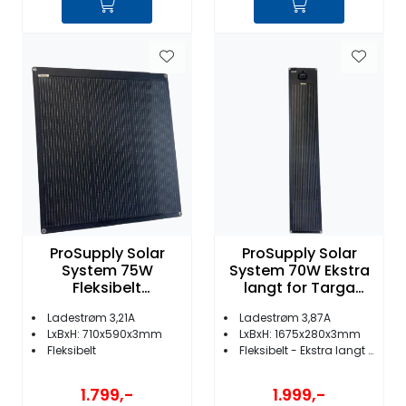
ProSupply Solar
ProSupply Solar
System 75W
System 70W Ekstra
Fleksibelt
langt for Targa
Solcellepanel med
montering
Ladestrøm 3,21A
Ladestrøm 3,87A
skjult kabel
LxBxH: 710x590x3mm
LxBxH: 1675x280x3mm
Fleksibelt
Fleksibelt - Ekstra langt og smalt
1.799,-
1.999,-