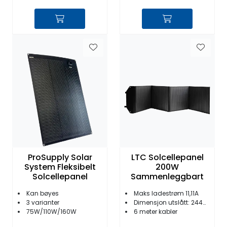
ProSupply Solar
LTC Solcellepanel
System Fleksibelt
200W
Solcellepanel
Sammenleggbart
Kan bøyes
Maks ladestrøm 11,11A
3 varianter
Dimensjon utslått: 2445x555x6 mm
75W/110W/160W
6 meter kabler