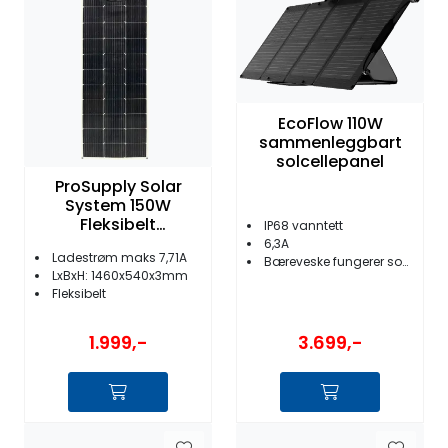
Fortøyning
Fritid/Sikkerhet
EcoFlow 110W
Båtpleie/Opplag
sammenleggbart
solcellepanel
Seil
ProSupply Solar
System 150W
Fleksibelt
IP68 vanntett
Solcellepanel
6,3A
Nyheter
Ladestrøm maks 7,71A
Bæreveske fungerer som brakett
LxBxH: 1460x540x3mm
Fleksibelt
3.699,-
1.999,-