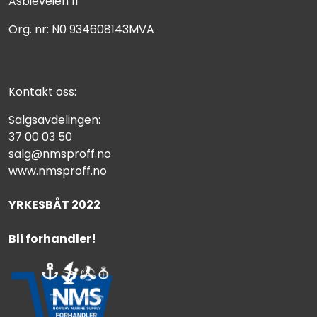
Åsbieveien 11
Org. nr: N0 934608143MVA
Kontakt oss:
Salgsavdelingen:
37 00 03 50
salg@nmsproff.no
www.nmsproff.no
YRKESBÅT 2022
Bli forhandler!