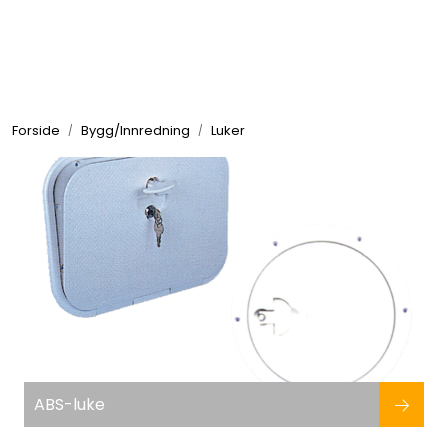
Skip to main content
Elektronikk
Forside
Bygg/Innredning
Luker
Elektrisk
Bygg/Innredning
Komfort
VVS
Motor/Styring
ABS-luke