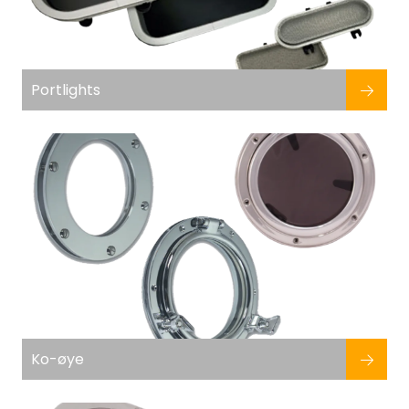
Portlights
Ko-øye