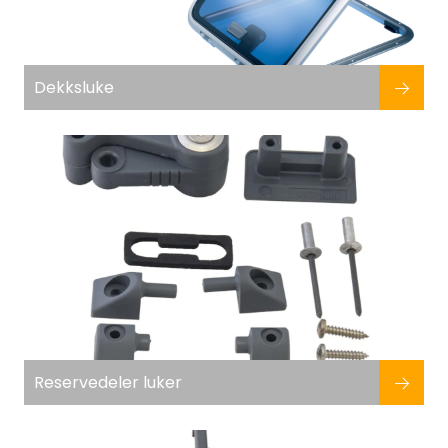
Dekksluke
Reservedeler luker