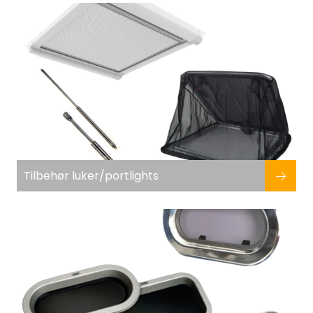
Fortøyning
Fritid/Sikkerhet
Båtpleie/Opplag
Seil
Nyheter
Tilbehør luker/portlights