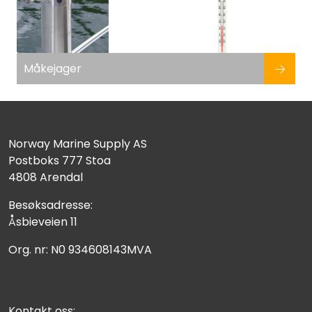
Måkejager
Norway Marine Supply AS
Postboks 777 Stoa
4808 Arendal
Besøksadresse:
Åsbieveien 11
Org. nr: N0 934608143MVA
Kontakt oss: