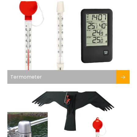
Fortøyning
Fritid/Sikkerhet
Båtpleie/Opplag
Seil
Nyheter
Termometer