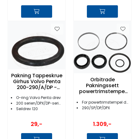
Pakning Tappeskrue
Orbitrade
Girhus Volvo Penta
Pakningssett
200-290/A/DP -
powertrimstempel
19974
rund VP drev - 22165
O-ring Volvo Penta drev
For powertrimstempel drev
200 serien/DPX/DP-serien/SP-serie
290/SP/DP/DPX
Seildrev 120
1.309,-
29,-