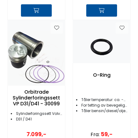
O-Ring
Orbitrade
Sylinderforingssett
Tåler temperatur: ca. -35° C til ca. +120° C maks
VP D31/D41 - 30099
For tetting av bevegelige og stillestående maskindeler
Tåler bensin/diesel/olje m.m.
Sylinderforingssett Volvo Penta
D31 / D41
7.099,-
59,-
Fra: