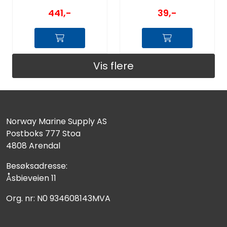
441,-
39,-
Vis flere
Norway Marine Supply AS
Postboks 777 Stoa
4808 Arendal
Besøksadresse:
Åsbieveien 11
Org. nr: N0 934608143MVA