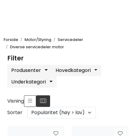
Skip to main content
Elektronikk
Forside
Motor/Styring
Servicedeler
Elektrisk
Diverse servicedeler motor
Filter
Bygg/Innredning
Produsenter
Hovedkategori
Komfort
Underkategori
VVS
Visning
Sorter
Motor/Styring