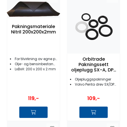
Fortøyning
Fritid/Sikkerhet
Pakningsmateriale
Nitril 200x200x2mm
Båtpleie/Opplag
Seil
Orbitrade
For tilvirkning av egne pakninger
Pakningssett
Olje- og bensinbestandig nitril
oljeplugg SX-A, DP-
LxBxH: 200 x 200 x 2 mm
Nyheter
G - 23026
Oljepluggspakninger
Volvo Penta drev SX/DP/DPX/XDP
119,-
109,-