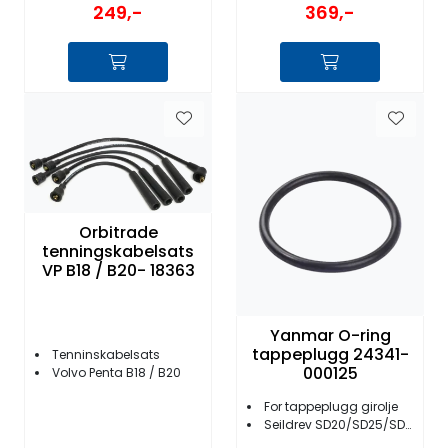
249,-
369,-
Orbitrade
tenningskabelsats
VP B18 / B20- 18363
Yanmar O-ring
tappeplugg 24341-
Tenninskabelsats
000125
Volvo Penta B18 / B20
For tappeplugg girolje
Seildrev SD20/SD25/SD30/SD31