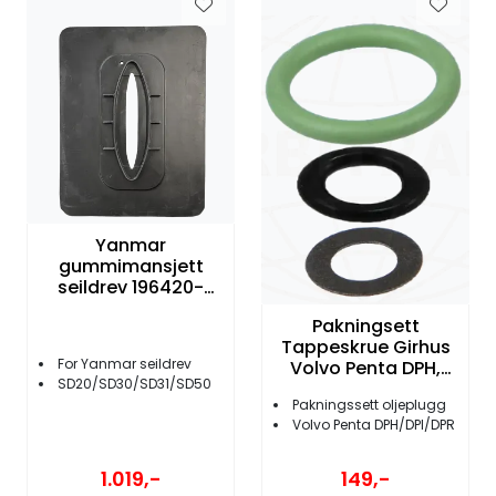
Yanmar
gummimansjett
seildrev 196420-
02551
Pakningsett
Tappeskrue Girhus
For Yanmar seildrev
Volvo Penta DPH,
SD20/SD30/SD31/SD50
DPR, DPI drev
Pakningssett oljeplugg
Volvo Penta DPH/DPI/DPR
1.019,-
149,-