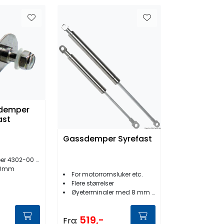
sdemper
ast
Gassdemper Syrefast
302-00 til -09
30mm
For motorromsluker etc.
Flere størrelser
Øyeterminaler med 8 mm hull
519,-
Fra: