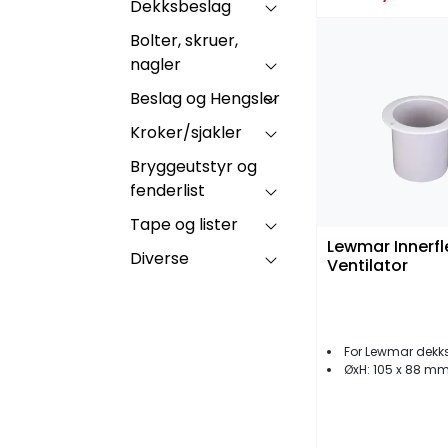
Dekksbeslag
Bolter, skruer,
nagler
Beslag og Hengsler
Kroker/sjakler
Bryggeutstyr og
fenderlist
Tape og lister
Lewmar Innerf
Diverse
Ventilator
For Lewmar dekks
ØxH: 105 x 88 m