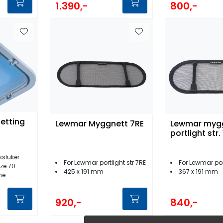
1.390,-
800,-
etting
Lewmar Myggnett 7RE
Lewmar mygg
portlight str.
ksluker
For Lewmar portlight str 7RE
For Lewmar port
ze 70
425 x 191 mm
367 x 191 mm
me
920,-
840,-