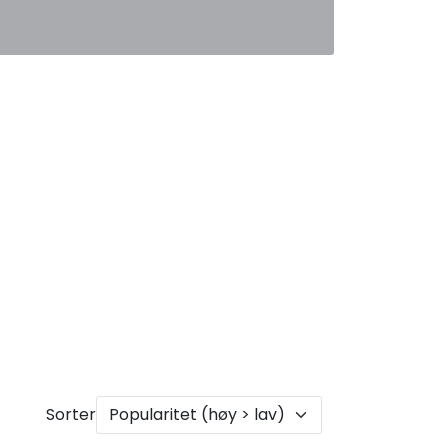
0
Favoritter
Logg inn
Sorter