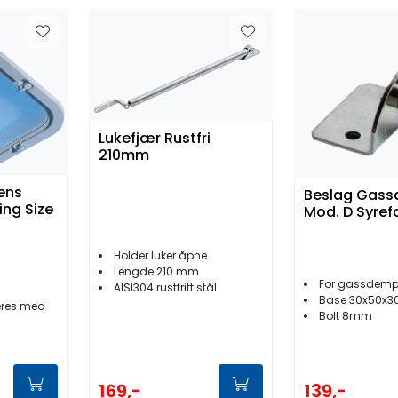
Lukefjær Rustfri
210mm
ens
Beslag Gas
ng Size
Mod. D Syref
Holder luker åpne
Lengde 210 mm
For gassdemper 4
AISI304 rustfritt stål
Base 30x50x
eres med
Bolt 8mm
169,-
139,-