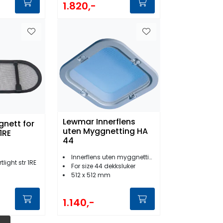
1.820,-
Lewmar Innerflens
nett for
uten Myggnetting HA
 1RE
44
Innerflens uten myggnetting
light str 1RE
For size 44 dekksluker
512 x 512 mm
1.140,-