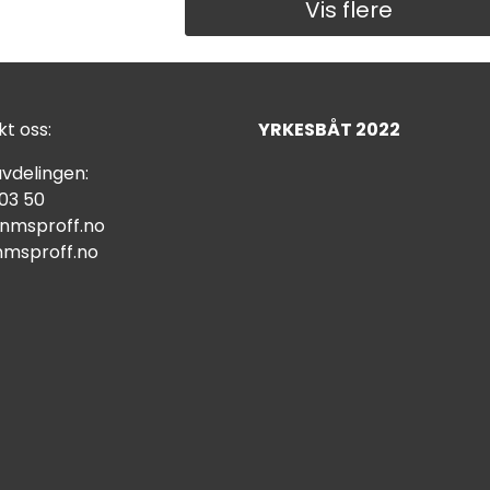
Vis flere
t oss:
YRKESBÅT 2022
vdelingen:
 03 50
nmsproff.no
msproff.no