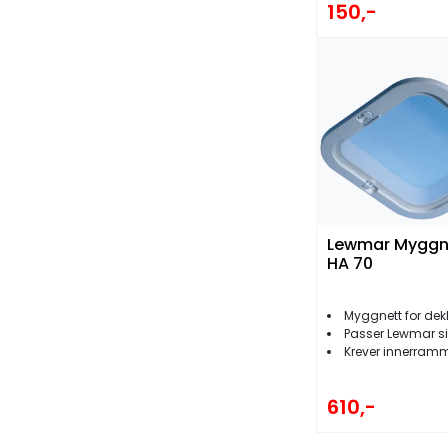
150,-
Lewmar Myggn
HA 70
Myggnett for dek
Passer Lewmar si
Krever innerram
610,-