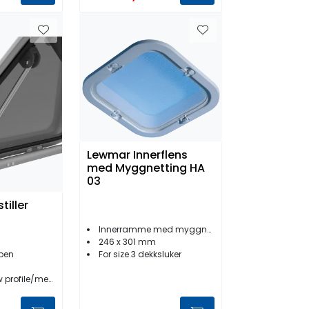
Lewmar Innerflens
med Myggnetting HA
03
tiller
Innerramme med myggnett
246 x 301 mm
For size 3 dekksluker
åpen
le/medium profile