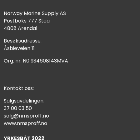
Norway Marine Supply AS
Postboks 777 Stoa
4808 Arendal
Besøksadresse:
Åsbieveien 11
Org. nr: N0 934608143MVA
Kontakt oss:
Salgsavdelingen:
37 00 03 50
salg@nmsproff.no
www.nmsproff.no
YRKESBÅT 2022