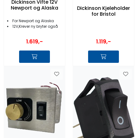
Dickinson Vifte 12V
Newport og Alaska
Dickinson Kjeleholder
for Bristol
For Newport og Alaska
12V,Krever ny bryter også
1.119,-
1.619,-