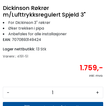
Dickinson Røkrør
m/Lufttrykksregulert Spjeld 3"
For Dickinson 3'' røkrør
Øker trekken i pipa
Anbefales for alle installasjoner
EAN:
7070893149424
Lager nettbutikk:
13 Stk
Varenr.:
4191-51
1.759,-
inkl. mva.
-
+