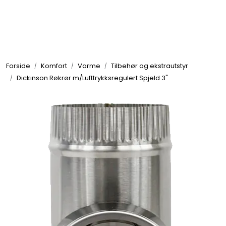
Skip to main content
Elektronikk
Forside
Komfort
Varme
Tilbehør og ekstrautstyr
Elektrisk
Dickinson Røkrør m/Lufttrykksregulert Spjeld 3"
Bygg/Innredning
Komfort
VVS
Motor/Styring