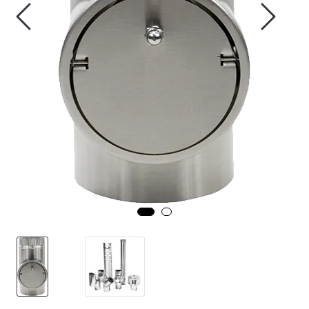
Fortøyning
Fritid/Sikkerhet
Båtpleie/Opplag
Seil
Nyheter