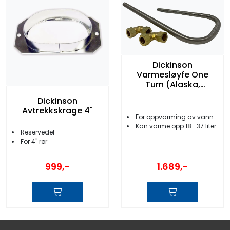
Dickinson
Varmesløyfe One
Turn (Alaska,
Newport)
Dickinson
Avtrekkskrage 4"
For oppvarming av vann
Kan varme opp 18 -37 liter
Reservedel
For 4'' rør
999,-
1.689,-