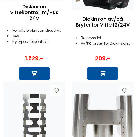
Dickinson
Viftekontroll m/Hus
24V
Dickinson av/på
Bryter for Vifte 12/24V
For alle Dickinson diesel varmere
24V
Reservedel
Ny type viftekontroll
Av/På bryter for Dickinson vifte
1.529,-
209,-