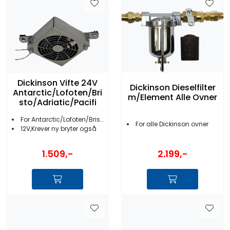
Dickinson Vifte 24V
Dickinson Dieselfilter
Antarctic/Lofoten/Bri
m/Element Alle Ovner
sto/Adriatic/Pacifi
For Antarctic/Lofoten/Bristol/Adriatic/Pacific
For alle Dickinson ovner
12V,Krever ny bryter også
1.509,-
2.199,-