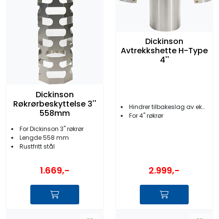
Dickinson
Avtrekkshette H-Type
4''
Dickinson
Røkrørbeskyttelse 3''
Hindrer tilbakeslag av eksos
558mm
For 4'' røkrør
For Dickinson 3'' røkrør
Lengde 558 mm
Rustfritt stål
1.669,-
2.999,-