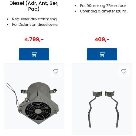
Diesel (Adr, Ant, Ber,
For 90mm og 75mm bakstykker
Pac)
Utvendig diameter 120 mm
Regulerer drivstoffmengde
For Dickinson dieselovner
4.799,-
409,-