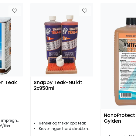
en Teak
Snappy Teak-Nu kit
2x950ml
NanoProtect
Gylden
gneringsolje
Renser og frisker opp teak
/liter
Krever ingen hard skrubbing