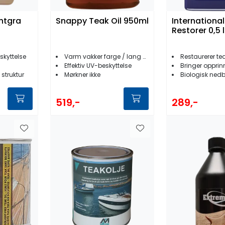
ntgra
Snappy Teak Oil 950ml
Internationa
Restorer 0,5 l
kyttelse
Varm vakker farge / lang holdbarhet
Restaurerer te
Effektiv UV-beskyttelse
Bringer opprinneli
 struktur
Mørkner ikke
Biologisk nedb
519,-
289,-