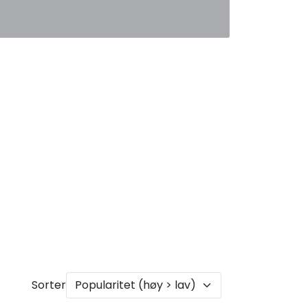
0
Favoritter
Logg inn
Sorter