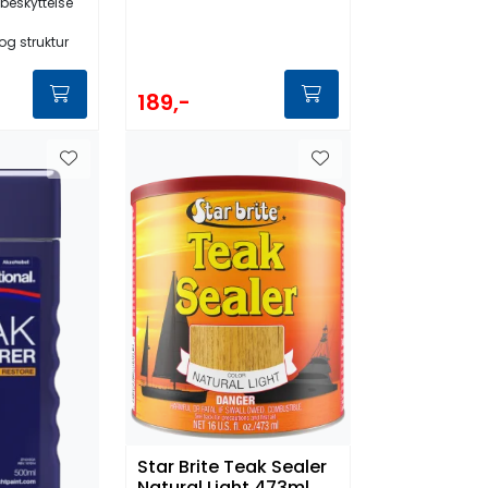
beskyttelse
og struktur
189,-
Star Brite Teak Sealer
Natural Light 473ml