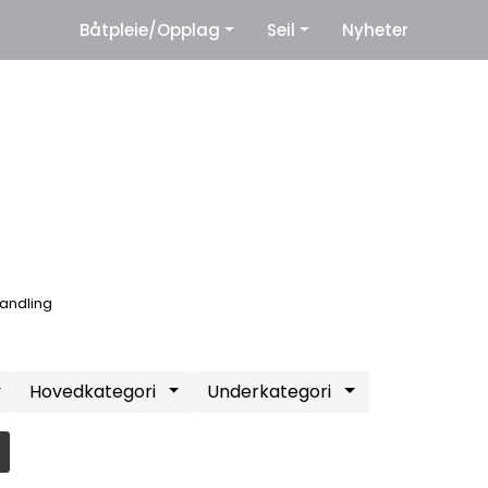
|
Båtpleie/Opplag
Seil
Nyheter
eter
Leverandører
andling
Hovedkategori
Underkategori