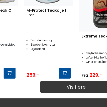
eak Oil
M-Protect Teakolje 1
liter
Extreme Teak
!
For alle treslag
emiddelfri
Skader ikke nater
Oljebasert
Nøytraliserer og fj
Løfter ikke tref
Gir et eneståe
259,-
229,-
Fra:
Vis flere