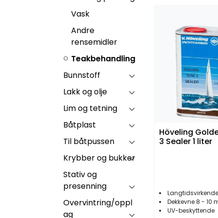
Vask
Andre
rensemidler
Teakbehandling
Bunnstoff
Lakk og olje
Lim og tetning
Båtplast
Höveling Gold
Til båtpussen
3 Sealer 1 liter
Krybber og bukker
Stativ og
presenning
Langtidsvirkende impre
Overvintring/oppl
Dekkevne 8 - 10 m²
UV-beskyttende
ag