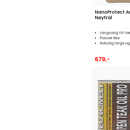
NanoProtect A
Nøytral
Langvarig UV-bes
Flasser ikke
Naturlig farge og
679,-