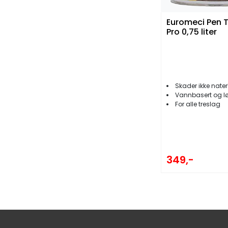
Euromeci Pen T
Pro 0,75 liter
Skader ikke nater
Vannbasert og løs
For alle treslag
349,-