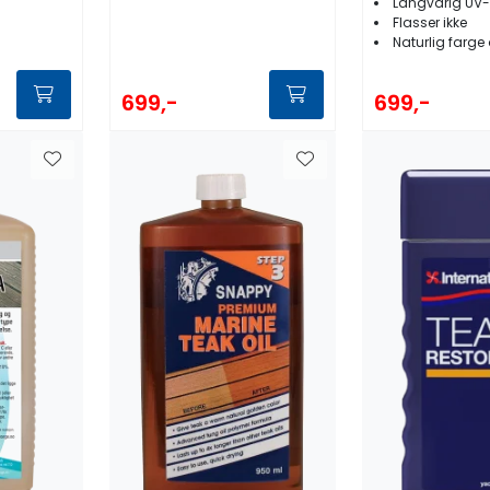
Langvarig UV-
Flasser ikke
Naturlig farge 
699,-
699,-