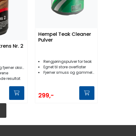
Hempel Teak Cleaner
Pulver
rens Nr. 2
Rengjøringspulver for teak
Egnet til store overflater
erner oksidering
Fjerner smuss og gammel olje
ibrene
nde resultat
299,-