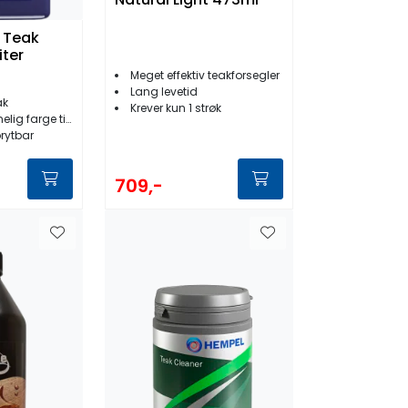
l Teak
iter
Meget effektiv teakforsegler
Lang levetid
ak
Krever kun 1 strøk
g farge tilbake
rytbar
709,-