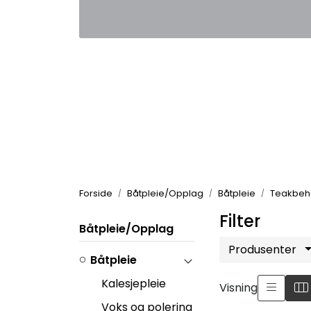
Skip to main content
|
|
Kontakt oss
Nyhetsbrev
Nyh
Forside
Båtpleie/Opplag
Båtpleie
Teakbeh
Filter
Båtpleie/Opplag
Produsenter
Båtpleie
Kalesjepleie
Visning
Voks og polering