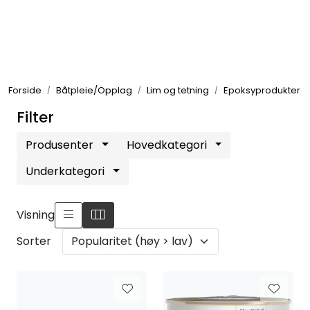
Skip to main content
Elektronikk
Forside
Båtpleie/Opplag
Lim og tetning
Epoksyprodukter
Elektrisk
Filter
Bygg/Innredning
Produsenter
Hovedkategori
Underkategori
Komfort
Visning
VVS
Sorter
Motor/Styring