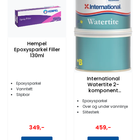
Fortøyning
Fritid/Sikkerhet
Båtpleie/Opplag
Hempel
Epoxysparkel Filler
130ml
Seil
Nyheter
International
Epoxysparkel
Watertite 2-
Vanntett
komponent
Slipbar
Epoxysparkel 250 g
Epoxysparkel
Over og under vannlinje
Slitesterk
349,-
459,-