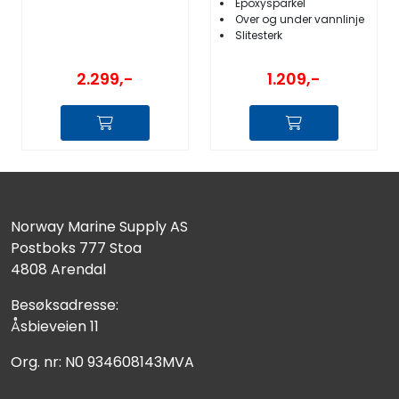
Epoxysparkel
Over og under vannlinje
Slitesterk
2.299,-
1.209,-
Norway Marine Supply AS
Postboks 777 Stoa
4808 Arendal
Besøksadresse:
Åsbieveien 11
Org. nr: N0 934608143MVA