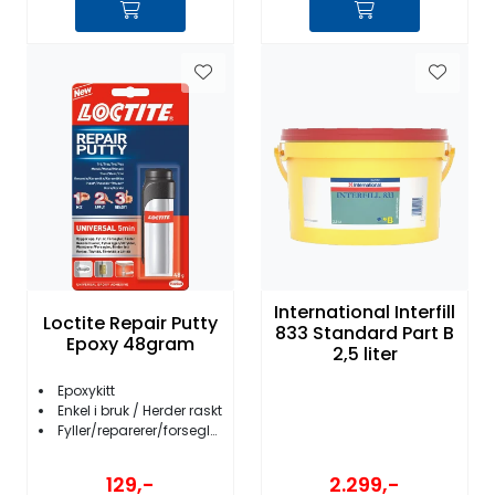
International Interfill
Loctite Repair Putty
833 Standard Part B
Epoxy 48gram
2,5 liter
Epoxykitt
Enkel i bruk / Herder raskt
Fyller/reparerer/forsegler/fester
129,-
2.299,-