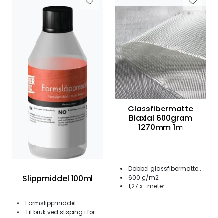
Glassfibermatte
Biaxial 600gram
1270mm 1m
Dobbel glassfibermatte - sterk og strukturell
Slippmiddel 100ml
600 g/m2
1,27 x 1 meter
Formslippmiddel
Til bruk ved støping i form