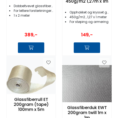
450g/m2 1,27m x 1m
Dobbeltvevet glassfiberduk 220g/m2
For lettere forsterkninger og rep.
Opphakket og krysset glassfibermatte
1 x 2 meter
450g/m2 , 1,27 x 1 meter
For støping og armering
389,-
149,-
Glassfiberrull ET
200gram (tape)
Glassfiberduk EWT
100mm x 5m
200gram twill 1m x
1m