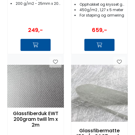
200 g/m2 - 25mm x 20 meter
Opphakket og krysset glassfibermatte
450g/m2 , 1,27 x 5 meter
For støping og armering
249,-
659,-
Glassfiberduk EWT
200gram twill 1m x
2m
Glassfibermatte