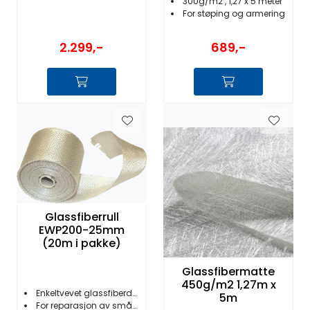
300g/m2 , 1,27 x 5 meter
For støping og armering
2.299,-
689,-
Glassfiberrull
EWP200-25mm
(20m i pakke)
Glassfibermatte
450g/m2 1,27m x
Enkeltvevet glassfiberduk
5m
For reparasjon av småskader