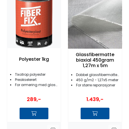
Fortøyning
Fritid/Sikkerhet
Båtpleie/Opplag
Seil
Glassfibermatte
Polyester 1kg
biaxial 450gram
1,27m x 5m
Nyheter
Tixotrop polyester
Dobbel glassfibermatte - sterk og strukturell
Preakselerert
450 g/m2 - 1,27x5 meter
For armering med glassfibermatte
For større reparasjoner
289,-
1.439,-