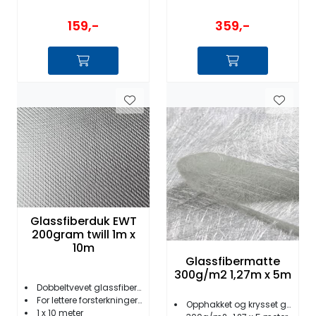
159,-
359,-
Glassfiberduk EWT
200gram twill 1m x
10m
Glassfibermatte
300g/m2 1,27m x 5m
Dobbeltvevet glassfiberduk 220g/m2
For lettere forsterkninger og rep.
Opphakket og krysset glassfibermatte
1 x 10 meter