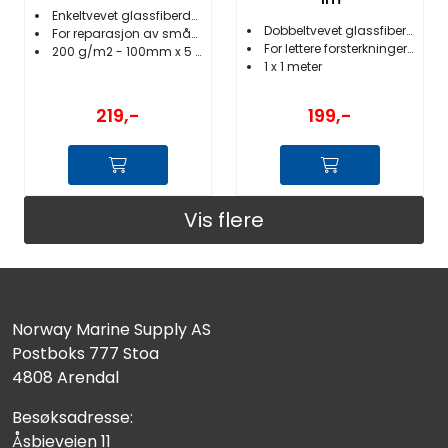
Enkeltvevet glassfiberduk
Dobbeltvevet glassfiberduk 220g/m2
For reparasjon av småskader
For lettere forsterkninger og rep.
200 g/m2 - 100mm x 5 meter
1 x 1 meter
219,-
199,-
Vis flere
Norway Marine Supply AS
Postboks 777 Stoa
4808 Arendal
Besøksadresse:
Åsbieveien 11