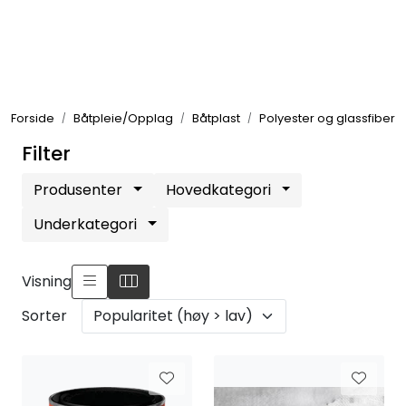
Skip to main content
Elektronikk
Forside
Båtpleie/Opplag
Båtplast
Polyester og glassfiber
Elektrisk
Filter
Bygg/Innredning
Produsenter
Hovedkategori
Underkategori
Komfort
Visning
VVS
Sorter
Motor/Styring