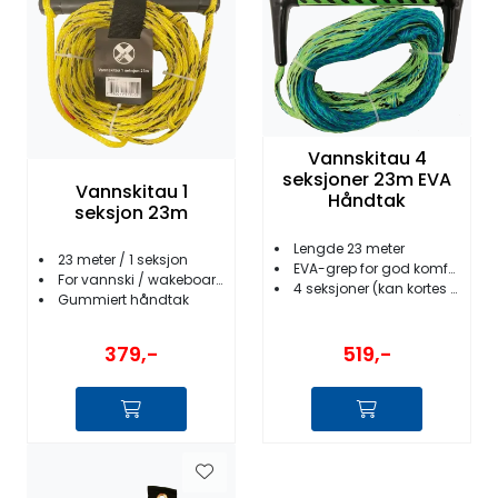
Fortøyning
Fritid/Sikkerhet
Båtpleie/Opplag
Vannskitau 4
seksjoner 23m EVA
Vannskitau 1
Håndtak
Seil
seksjon 23m
Lengde 23 meter
23 meter / 1 seksjon
EVA-grep for god komfort
Nyheter
For vannski / wakeboard / kneeboard
4 seksjoner (kan kortes inn)
Gummiert håndtak
379,-
519,-