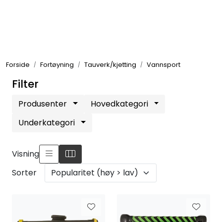
Skip to main content
Elektronikk
Forside
Fortøyning
Tauverk/kjetting
Vannsport
Elektrisk
Filter
Bygg/Innredning
Produsenter
Hovedkategori
Underkategori
Komfort
Visning
VVS
Sorter
Motor/Styring