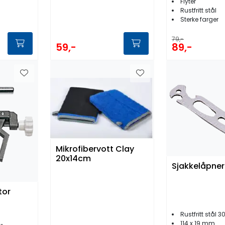
Flyter
Rustfritt stål
Sterke farger
79,-
59,-
89,-
Mikrofibervott Clay
20x14cm
Sjakkelåpner
tor
Rustfritt stål 3
114 x 19 mm