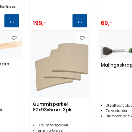
'
fra pumpehus
69,-
199,-
ader
Malingsskra
Gummisparkel
Utskiftbart bla
82x93x5mm 3pk
st
To varianter
Bladbredde 52
3 gummisparkler
5mm tykkelse