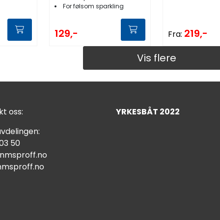
For følsom sparkling
219,-
129,-
Fra:
Vis flere
t oss:
YRKESBÅT 2022
vdelingen:
 03 50
nmsproff.no
msproff.no