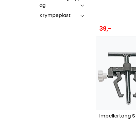
ag
Krympeplast
39,-
Impellertang S