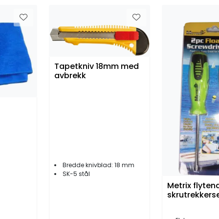
Tapetkniv 18mm med
avbrekk
Bredde knivblad: 18 mm
SK-5 stål
Metrix flyten
skrutrekkers