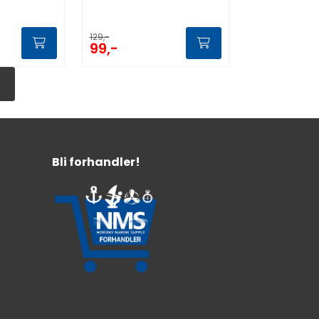
129,-
99,-
Bli forhandler!