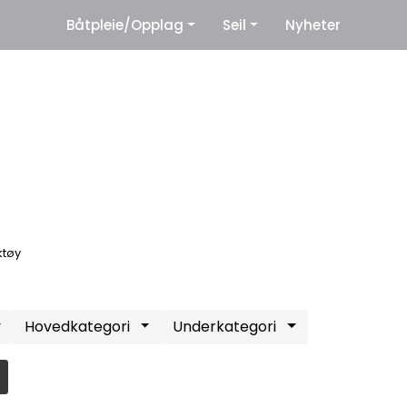
|
Båtpleie/Opplag
Seil
Nyheter
eter
Leverandører
ktøy
Hovedkategori
Underkategori