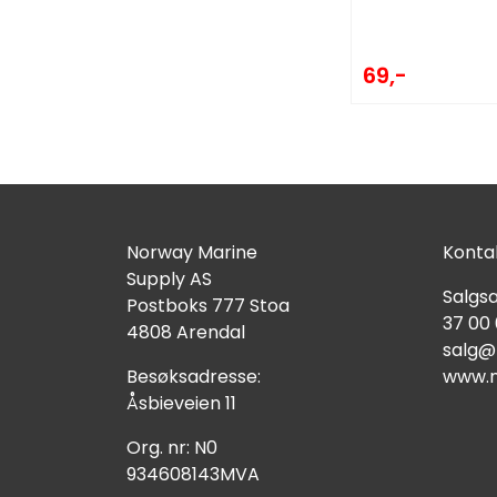
69,-
Norway Marine
Kontak
Supply AS
Salgsa
Postboks 777 Stoa
37 00
4808 Arendal
salg@
Besøksadresse:
www.n
Åsbieveien 11
Org. nr: N0
934608143MVA