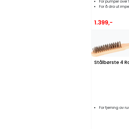
For pumper over 1'
For å dra ut impeller 
1.399,-
Stålbørste 4 R
For fjerning av ru