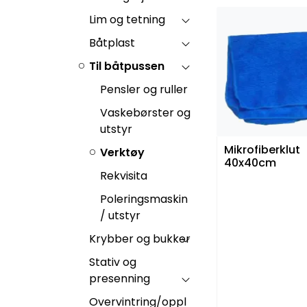
Lim og tetning
Båtplast
Til båtpussen
Pensler og ruller
Vaskebørster og
utstyr
Mikrofiberklut
Verktøy
40x40cm
Rekvisita
Poleringsmaskin
/ utstyr
Krybber og bukker
Stativ og
presenning
Overvintring/oppl