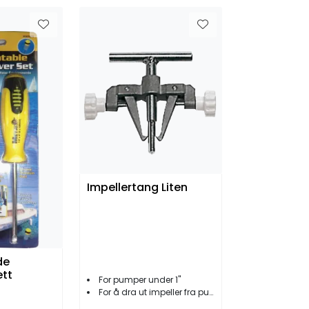
Impellertang Liten
de
ett
For pumper under 1''
For å dra ut impeller fra pumpehus