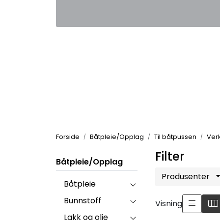
Skip to main content
|
|
Kontakt oss
Nyhetsbrev
Nyh
Forside
Båtpleie/Opplag
Til båtpussen
Ver
Filter
Båtpleie/Opplag
Produsenter
Båtpleie
Bunnstoff
Visning
Lakk og olje