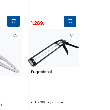
1.269,-
Fugepistol
For 310 ml patroner
04