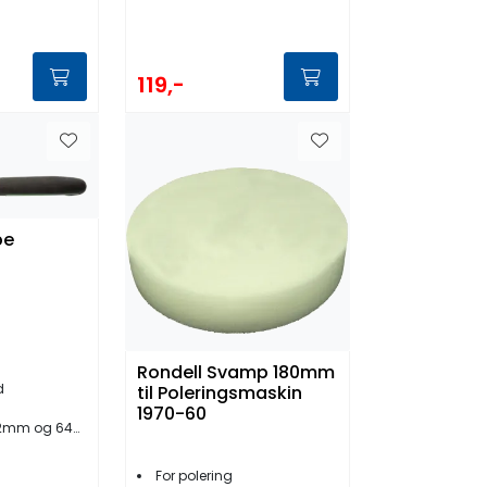
119,-
pe
Rondell Svamp 180mm
d
til Poleringsmaskin
1970-60
mm og 64mm
For polering