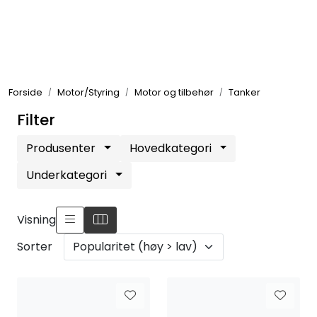
Skip to main content
Elektronikk
Forside
Motor/Styring
Motor og tilbehør
Tanker
Elektrisk
Filter
Bygg/Innredning
Produsenter
Hovedkategori
Underkategori
Komfort
Visning
VVS
Sorter
Motor/Styring