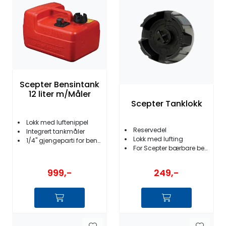
Fortøyning
Fritid/Sikkerhet
Båtpleie/Opplag
Scepter Bensintank
Seil
12 liter m/Måler
Scepter Tanklokk
Lokk med luftenippel
Nyheter
Reservedel
Integrert tankmåler
Lokk med lufting
1/4'' gjengeparti for bensinkobling
For Scepter bærbare bensintanker
999,-
249,-