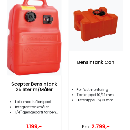
Bensintank Can
Scepter Bensintank
25 liter m/Måler
For fastmontering
Tanknippel 10/12 mm
Luftenippel 16/18 mm
Lokk med luftenippel
Integrert tankmåler
1/4'' gjengeparti for bensinkobling
2.799,-
1.199,-
Fra: