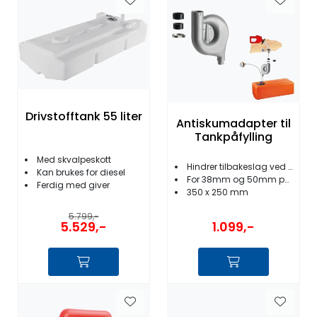
Drivstofftank 55 liter
Antiskumadapter til
Tankpåfylling
Med skvalpeskott
Hindrer tilbakeslag ved påfylling
Kan brukes for diesel
For 38mm og 50mm påfyllinger
Ferdig med giver
350 x 250 mm
5.799,-
5.529,-
1.099,-