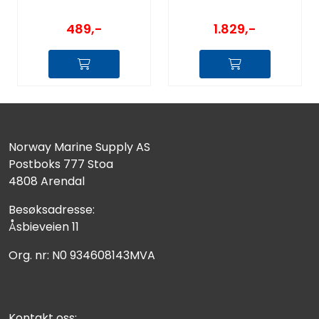
1.829,-
489,-
Norway Marine Supply AS
Postboks 777 Stoa
4808 Arendal
Besøksadresse:
Åsbieveien 11
Org. nr: N0 934608143MVA
Kontakt oss: