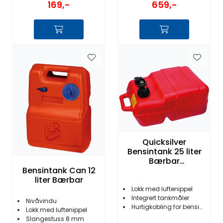
169,-
659,-
Quicksilver
Bensintank 25 liter
Bærbar
Bensintank Can 12
m/hurtigkobling
liter Bærbar
Lokk med luftenippel
Integrert tankmåler
Nivåvindu
Hurtigkobling for bensinslange
Lokk med luftenippel
Slangestuss 8 mm