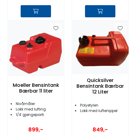
Quicksilver
Moeller Bensintank
Bensintank Bærbar
Bærbar 11 liter
12 Liter
Nivåmåler
Polyetylen
Lokk med lufting
Lokk med luftenippel
1/4¨gjengeparti
899,-
849,-