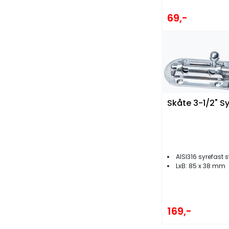
69,-
Skåte 3-1/2" S
AISI316 syrefast s
LxB: 85 x 38 mm
169,-