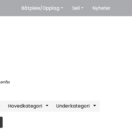
|
Båtpleie/Opplag
Seil
Nyheter
eter
Leverandører
ørlås
Hovedkategori
Underkategori