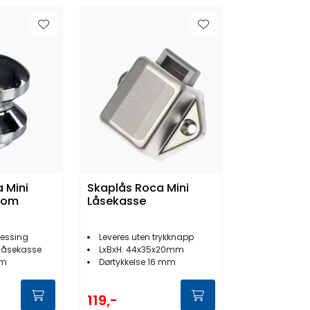
 Mini
Skaplås Roca Mini
rom
Låsekasse
essing
Leveres uten trykknapp
 låsekasse
LxBxH: 44x35x20mm
mm
Dørtykkelse 16 mm
119,-