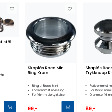
t stål
Skaplås Roca Mini
Skaplås Roca
Ring Krom
Trykknapp K
tål
Ring til Roca Mini
Forkrommet m
Forkrommet messing
For Roca mini
For 16mm dørtykkelse
Diameter 16 
99,-
89,-