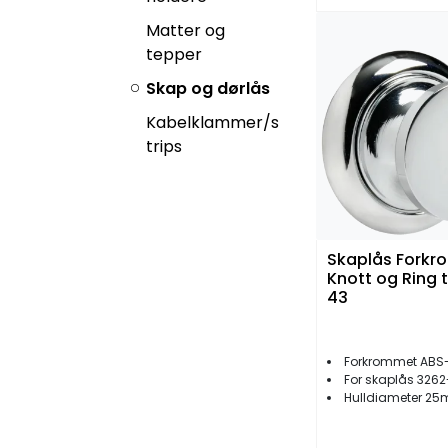
Matter og
tepper
Skap og dørlås
Kabelklammer/s
trips
Skaplås Fork
Knott og Ring t
43
Forkrommet ABS-
For skaplås 326
Hulldiameter 2