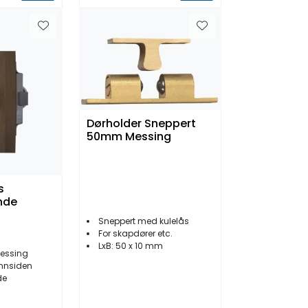
Dørholder Sneppert
50mm Messing
s
nde
Sneppert med kulelås
For skapdører etc.
LxB: 50 x 10 mm
essing
innsiden
de