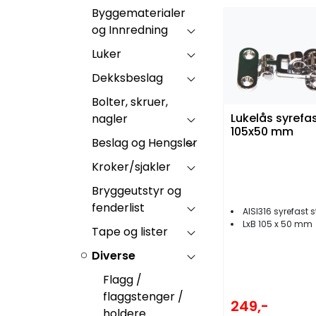
Byggematerialer
og Innredning
Luker
Dekksbeslag
Bolter, skruer,
Lukelås syrefas
nagler
105x50 mm
Beslag og Hengsler
Kroker/sjakler
Bryggeutstyr og
fenderlist
AISI316 syrefast s
LxB 105 x 50 mm
Tape og lister
Diverse
Flagg /
flaggstenger /
249,-
holdere