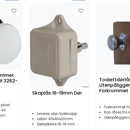
rommet
Toalettdørlå
il 3262-
Utenpåligge
Forkrommet
Skaplås 16-19mm Dør
plast
Forkrommet m
2-43
Kan låses fra 
Leveres uten trykknapp
5mm
Utenpåliggen
LxBxH: 63x40x20mm
Dørtykkelse 16-19 mm