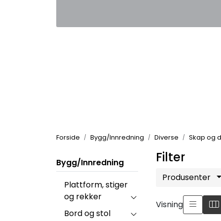
Skip to main content
|
|
Kontakt oss
Nyhetsbrev
Nyh
Forside
Bygg/Innredning
Diverse
Skap og d
Filter
Bygg/Innredning
Produsenter
Plattform, stiger
og rekker
Visning
Bord og stol