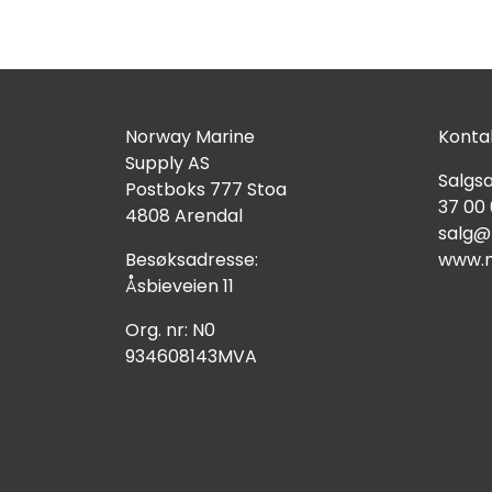
Norway Marine
Kontak
Supply AS
Salgsa
Postboks 777 Stoa
37 00
4808 Arendal
salg@
Besøksadresse:
www.n
Åsbieveien 11
Org. nr: N0
934608143MVA