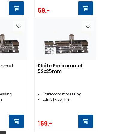
59,-
ommet
Skåte Forkrommet
52x25mm
essing
Forkrommet messing
mm
LxB: 51 x 25 mm
159,-