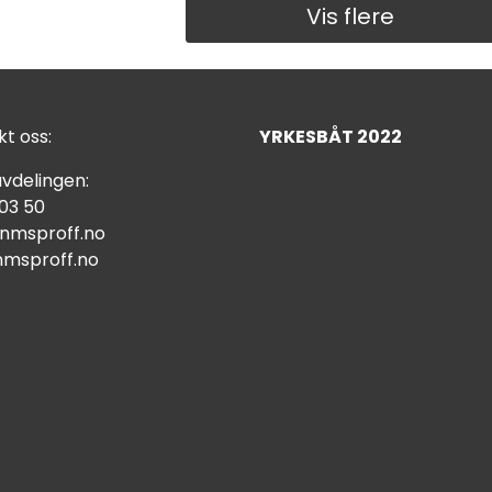
Vis flere
t oss:
YRKESBÅT 2022
vdelingen:
 03 50
nmsproff.no
msproff.no