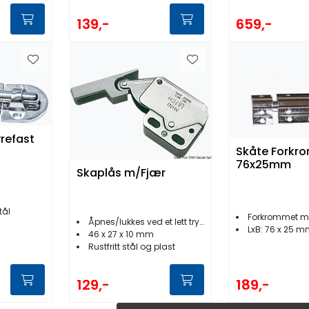
659,-
139,-
yrefast
Skåte Forkr
76x25mm
Skaplås m/Fjær
tål
Forkrommet m
Åpnes/lukkes ved et lett trykk på dør
LxB: 76 x 25 
46 x 27 x 10 mm
Rustfritt stål og plast
129,-
189,-