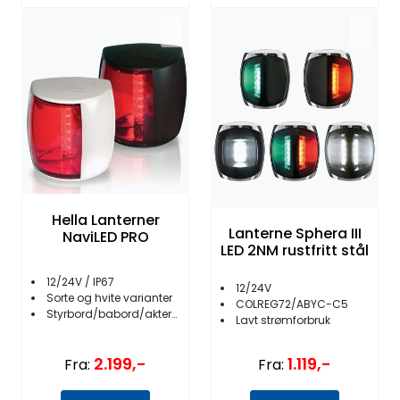
Hella Lanterner
Lanterne Sphera III
NaviLED PRO
LED 2NM rustfritt stål
12/24V / IP67
12/24V
Sorte og hvite varianter
COLREG72/ABYC-C5
Styrbord/babord/akter/topp/bicolour
Lavt strømforbruk
2.199,-
1.119,-
Fra:
Fra: