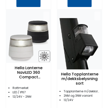
Hella Lanterne
NaviLED 360
Hella Topplanterne
Compact
m/dekksbelysning
Rattmerket 2NM
sort
Rattmerket
Topplanterne m/dekkslys
LED / IP67
2NM og 3NM variant
12/24V - 2NM
12/24V