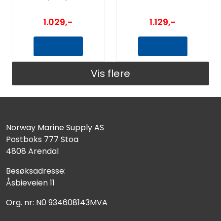
1.129,-
1.029,-
Vis flere
Norway Marine Supply AS
Postboks 777 Stoa
4808 Arendal
Besøksadresse:
Åsbieveien 11
Org. nr: N0 934608143MVA