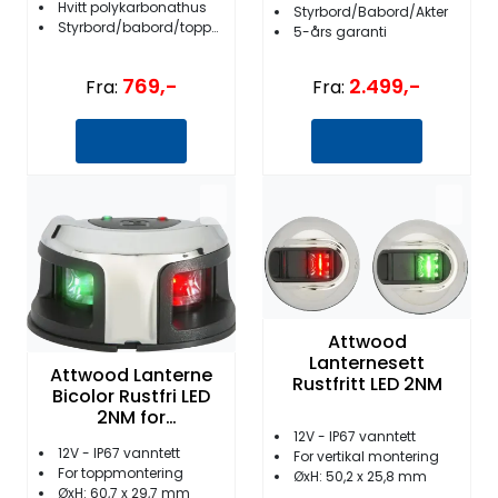
Hvitt polykarbonathus
Styrbord/Babord/Akter
Styrbord/babord/topp/akter/kombi
5-års garanti
769,-
2.499,-
Fra:
Fra:
Attwood
Lanternesett
Attwood Lanterne
Rustfritt LED 2NM
Bicolor Rustfri LED
2NM for
Dekkmontering
12V - IP67 vanntett
12V - IP67 vanntett
For vertikal montering
For toppmontering
ØxH: 50,2 x 25,8 mm
ØxH: 60,7 x 29,7 mm