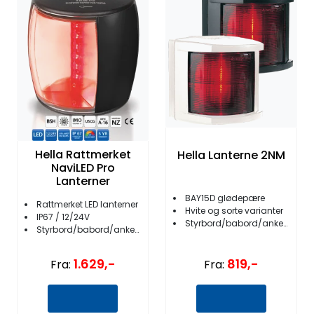
Fortøyning
Fritid/Sikkerhet
Båtpleie/Opplag
Seil
Hella Rattmerket
Hella Lanterne 2NM
NaviLED Pro
Nyheter
Lanterner
BAY15D glødepære
Rattmerket LED lanterner
Hvite og sorte varianter
IP67 / 12/24V
Styrbord/babord/anker/akter/bicolour
Styrbord/babord/anker/akter/topp
1.629,-
819,-
Fra:
Fra: