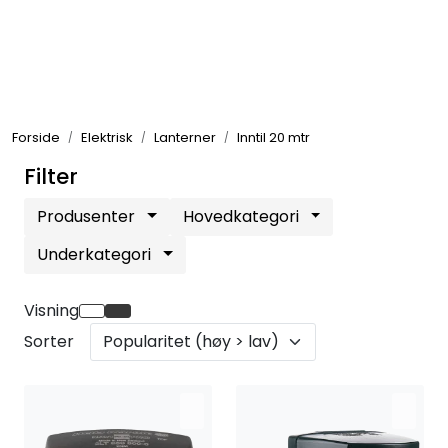
Skip to main content
Elektronikk
Forside
Elektrisk
Lanterner
Inntil 20 mtr
Elektrisk
Filter
Bygg/Innredning
Produsenter
Hovedkategori
Underkategori
Komfort
Visning
VVS
Sorter
Motor/Styring