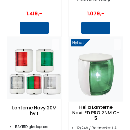
1.419,-
1.079,-
Nyhet
Hella Lanterne
Lanterne Navy 20M
NaviLED PRO 2NM C-
hvit
5
BAY15D glødepære
12/24V / Rattmerket / ABYC C-5