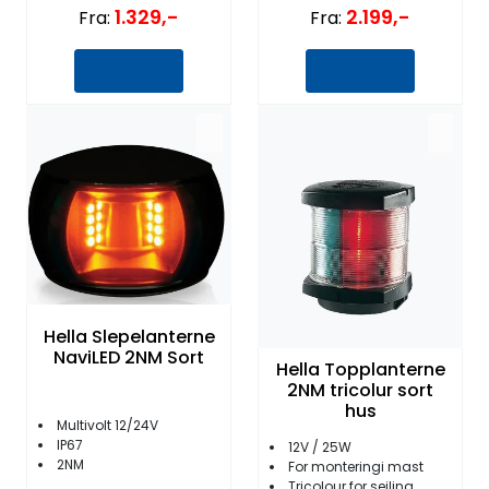
1.329,-
2.199,-
Fra:
Fra:
Hella Slepelanterne
NaviLED 2NM Sort
Hella Topplanterne
2NM tricolur sort
hus
Multivolt 12/24V
IP67
12V / 25W
2NM
For monteringi mast
Tricolour for seiling