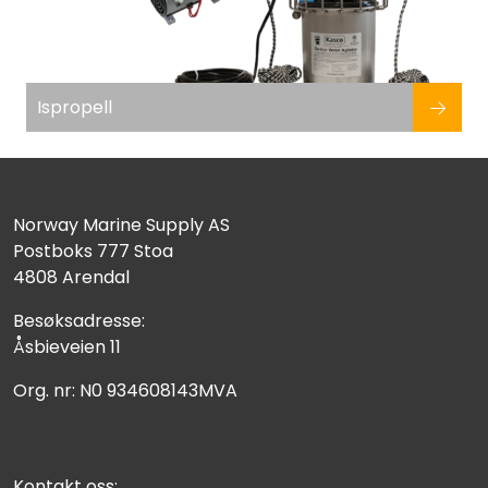
Ispropell
Norway Marine Supply AS
Postboks 777 Stoa
4808 Arendal
Besøksadresse:
Åsbieveien 11
Org. nr: N0 934608143MVA
Kontakt oss: