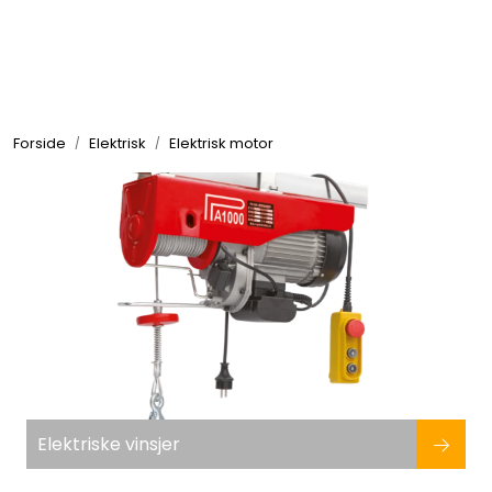
Skip to main content
Elektronikk
Forside
Elektrisk
Elektrisk motor
Elektrisk
Bygg/Innredning
Komfort
VVS
Motor/Styring
Elektriske vinsjer