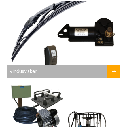
Fortøyning
Fritid/Sikkerhet
Båtpleie/Opplag
Seil
Nyheter
Vindusvisker