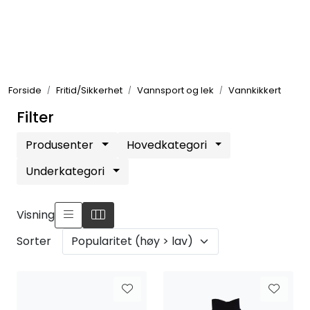
Skip to main content
Elektronikk
Forside
Fritid/Sikkerhet
Vannsport og lek
Vannkikkert
Elektrisk
Filter
Bygg/Innredning
Produsenter
Hovedkategori
Underkategori
Komfort
Visning
VVS
Sorter
Motor/Styring