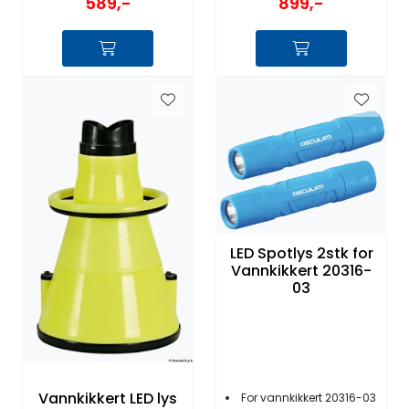
589,-
899,-
LED Spotlys 2stk for
Vannkikkert 20316-
03
Vannkikkert LED lys
For vannkikkert 20316-03