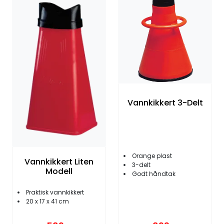
Fortøyning
Fritid/Sikkerhet
Båtpleie/Opplag
Seil
Vannkikkert 3-Delt
Nyheter
Orange plast
Vannkikkert Liten
3-delt
Modell
Godt håndtak
Praktisk vannkikkert
20 x 17 x 41 cm