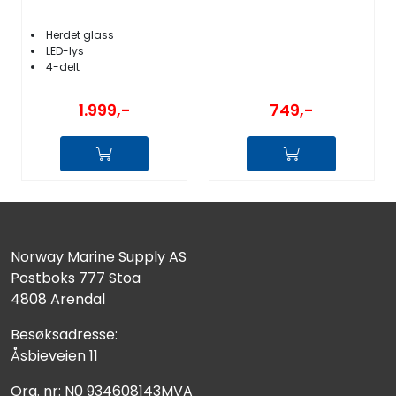
Herdet glass
LED-lys
4-delt
749,-
1.999,-
Norway Marine Supply AS
Postboks 777 Stoa
4808 Arendal
Besøksadresse:
Åsbieveien 11
Org. nr: N0 934608143MVA