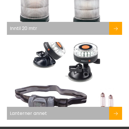
Inntil 20 mtr
Lanterner annet