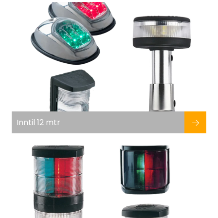
Fortøyning
Fritid/Sikkerhet
Båtpleie/Opplag
Seil
Nyheter
Inntil 12 mtr