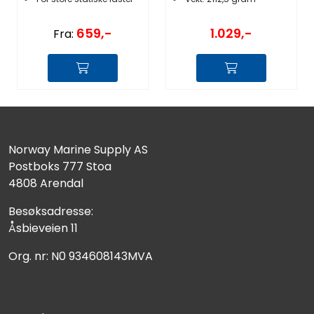
659,-
1.029,-
Fra:
Norway Marine Supply AS
Postboks 777 Stoa
4808 Arendal
Besøksadresse:
Åsbieveien 11
Org. nr: N0 934608143MVA