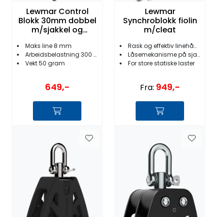
Lewmar Control
Lewmar
Blokk 30mm dobbel
Synchroblokk fiolin
m/sjakkel og
m/cleat
hundsvott
Maks line 8 mm
Rask og effektiv linehåndtering
Arbeidsbelastning 300 kg
Låsemekanisme på sjakkel
Vekt 50 gram
For store statiske laster
649,-
949,-
Fra: