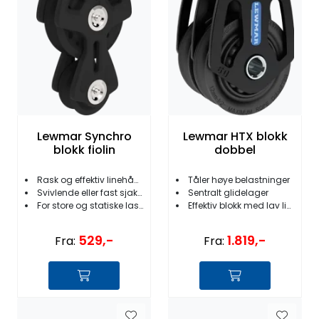
Lewmar Synchro
Lewmar HTX blokk
blokk fiolin
dobbel
Rask og effektiv linehåndtering
Tåler høye belastninger
Svivlende eller fast sjakkel
Sentralt glidelager
For store og statiske laster
Effektiv blokk med lav lineslitasje
529,-
1.819,-
Fra:
Fra: