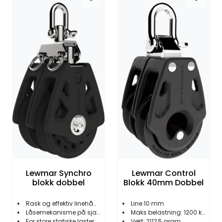
Lewmar Synchro
Lewmar Control
blokk dobbel
Blokk 40mm Dobbel
Rask og effektiv linehåndtering
Line 10 mm
Låsemekanisme på sjakkel
Maks belastning: 1200 kg
For store statiske laster
Vekt: 2112,5 gram