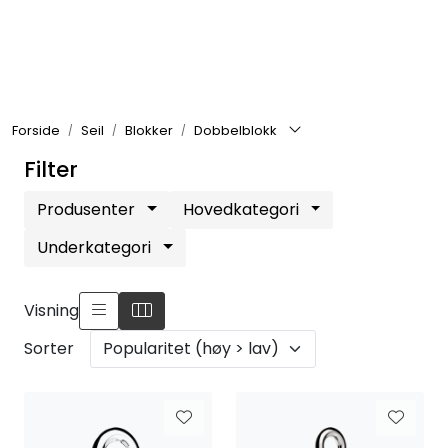
Skip to main content
Elektronikk
Forside
Seil
Blokker
Dobbelblokk
Elektrisk
Filter
Bygg/Innredning
Produsenter
Hovedkategori
Underkategori
Komfort
Visning
VVS
Sorter
Motor/Styring