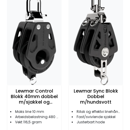
Fortøyning
Fritid/Sikkerhet
Båtpleie/Opplag
Seil
Nyheter
Lewmar Control
Lewmar Sync Blokk
Blokk 40mm dobbel
Dobbel
m/sjakkel og
m/hundsvott
hundsvott
Maks line 10 mm
RAsk og effektvi linehåndtering
Arbeidsbelastning 480 kg
Fast/svivlende sjakkel
Vekt 116,5 gram
Justerbart hode