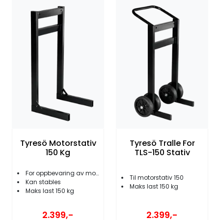
Fortøyning
Fritid/Sikkerhet
Båtpleie/Opplag
Seil
Nyheter
Tyresö Motorstativ
Tyresö Tralle For
150 Kg
TLS-150 Stativ
For oppbevaring av motor
Til motorstativ 150
Kan stables
Maks last 150 kg
Maks last 150 kg
2.399,-
2.399,-