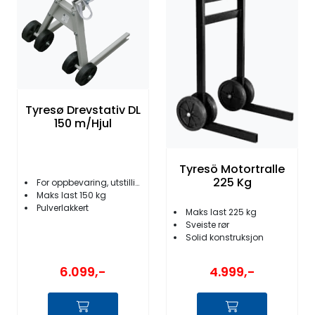
Tyresø Drevstativ DL
150 m/Hjul
Tyresö Motortralle
225 Kg
For oppbevaring, utstilling og service
Maks last 150 kg
Pulverlakkert
Maks last 225 kg
Sveiste rør
Solid konstruksjon
6.099,-
4.999,-