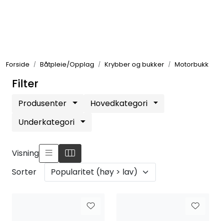
Skip to main content
Elektronikk
Forside
Båtpleie/Opplag
Krybber og bukker
Motorbukk
Elektrisk
Filter
Bygg/Innredning
Produsenter
Hovedkategori
Underkategori
Komfort
Visning
VVS
Sorter
Motor/Styring