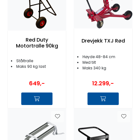
Red Duty
Drevjekk TXJ Rød
Motortralle 90kg
Høyde 48-84 cm
Ståltralle
Med tilt
Maks 90 kg last
Maks 340 kg
649,-
12.299,-