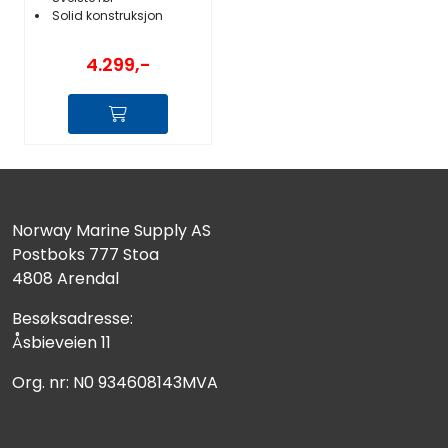
Solid konstruksjon
4.299,-
Norway Marine Supply AS
Postboks 777 Stoa
4808 Arendal
Besøksadresse:
Åsbieveien 11
Org. nr: N0 934608143MVA