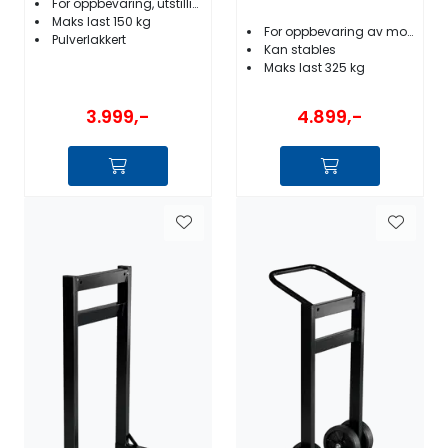
For oppbevaring, utstilling og service
Maks last 150 kg
For oppbevaring av motor
Pulverlakkert
Kan stables
Maks last 325 kg
3.999,-
4.899,-