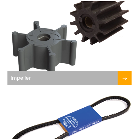
Fortøyning
Fritid/Sikkerhet
Båtpleie/Opplag
Seil
Nyheter
Impeller