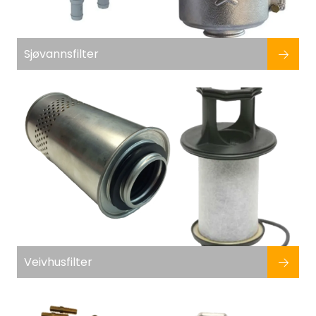
Sjøvannsfilter
Veivhusfilter