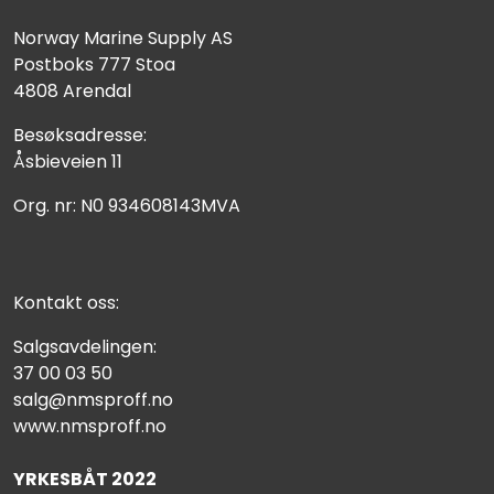
Norway Marine Supply AS
Postboks 777 Stoa
4808 Arendal
Besøksadresse:
Åsbieveien 11
Org. nr: N0 934608143MVA
Kontakt oss:
Salgsavdelingen:
37 00 03 50
salg@nmsproff.no
www.nmsproff.no
YRKESBÅT 2022