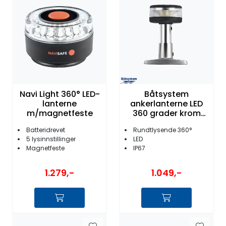
Fortøyning
Fritid/Sikkerhet
Båtpleie/Opplag
Seil
Navi Light 360° LED-
Båtsystem
lanterne
ankerlanterne LED
m/magnetfeste
360 grader krom
101mm
Nyheter
Batteridrevet
Rundtlysende 360°
5 lysinnstillinger
LED
Magnetfeste
IP67
1.279,-
1.049,-