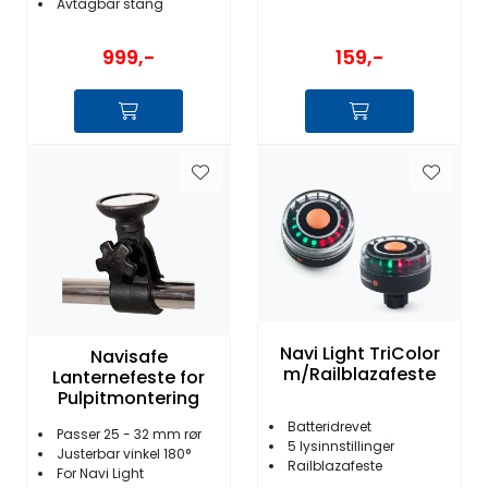
Avtagbar stang
999,-
159,-
Navi Light TriColor
Navisafe
m/Railblazafeste
Lanternefeste for
Pulpitmontering
Batteridrevet
Passer 25 - 32 mm rør
5 lysinnstillinger
Justerbar vinkel 180°
Railblazafeste
For Navi Light