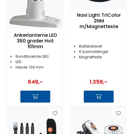
Navi Light TriColor
2NM
m/Magnetfeste
Ankerlanterne LED
360 grader Hvit
101mm
Batteridrevet
5 lysinnstillinger
Rundtlysende 360
Magnetfeste
LED
Høyde: 100 mm
649,-
1.359,-