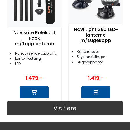
Navi Light 360 LED-
Navisafe Polelight
lanterne
Pack
m/sugekopp
m/Topplanterne
Batteridrevet
Rundtlysende topplanterne
5 lysinnstillinger
Lanternestang
Sugekoppfeste
LED
1.479,-
1.419,-
Vis flere