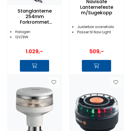
Navisafe
Lanternefeste
Stanglanterne
m/Sugekopp
254mm
Forkrommet
Messing 12V
Justerbar svanehals
Halogen
Passer til Navi Light
12V/8W
509,-
1.029,-