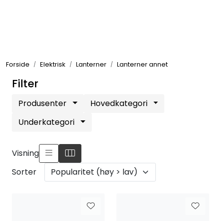
Skip to main content
Elektronikk
Forside
Elektrisk
Lanterner
Lanterner annet
Elektrisk
Filter
Bygg/Innredning
Produsenter
Hovedkategori
Underkategori
Komfort
Visning
VVS
Sorter
Motor/Styring