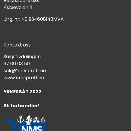
Besøksadresse:
Åsbieveien 11
Org. nr: N0 934608143MVA
Kontakt oss:
Salgsavdelingen:
37 00 03 50
salg@nmsproff.no
www.nmsproff.no
YRKESBÅT 2022
Bli forhandler!