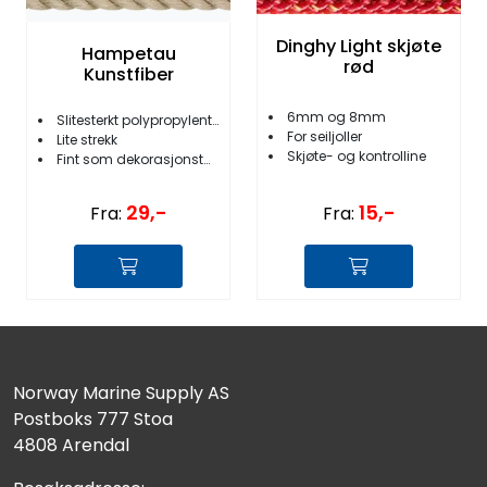
Fortøyning
Dinghy Light skjøte
Hampetau
rød
Fritid/Sikkerhet
Kunstfiber
6mm og 8mm
Slitesterkt polypropylentau
Båtpleie/Opplag
For seiljoller
Lite strekk
Skjøte- og kontrolline
Fint som dekorasjonstau
Seil
29,-
15,-
Fra:
Fra:
Nyheter
Norway Marine Supply AS
Postboks 777 Stoa
4808 Arendal