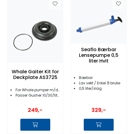
Seaflo Bærbar
Lensepumpe 0,5
liter Hvit
Whale Gaiter Kit for
Deckplate AS3725
Bærbar
Lav vekt / Enkel å bruke
0,5 liter/slag
For Whale pumper m/dekksplate
Passer Gusher 10/30/titan/Urchin/Mk5
329,-
249,-