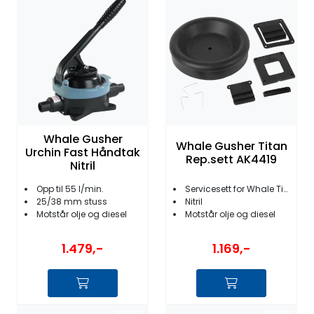
Whale Gusher
Whale Gusher Titan
Urchin Fast Håndtak
Rep.sett AK4419
Nitril
Opp til 55 l/min.
Servicesett for Whale Titan
25/38 mm stuss
Nitril
Motstår olje og diesel
Motstår olje og diesel
1.479,-
1.169,-