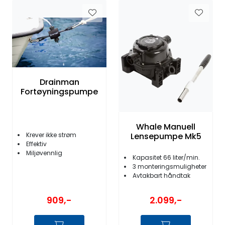
Drainman
Fortøyningspumpe
Whale Manuell
Lensepumpe Mk5
Krever ikke strøm
Effektiv
Miljøvennlig
Kapasitet 66 liter/min.
3 monteringsmuligheter
Avtakbart håndtak
909,-
2.099,-