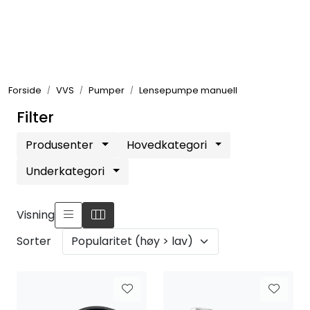
Skip to main content
Elektronikk
Forside
VVS
Pumper
Lensepumpe manuell
Elektrisk
Filter
Bygg/Innredning
Produsenter
Hovedkategori
Underkategori
Komfort
Visning
VVS
Sorter
Motor/Styring