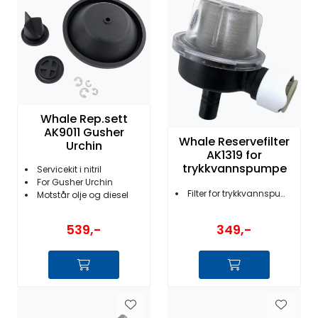
Fortøyning
Fritid/Sikkerhet
Båtpleie/Opplag
Whale Rep.sett
Seil
AK9011 Gusher
Whale Reservefilter
Urchin
AK1319 for
trykkvannspumpe
Servicekit i nitril
Nyheter
For Gusher Urchin
Filter for trykkvannspumpe
Motstår olje og diesel
539,-
349,-