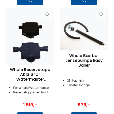
Whale Bærbar
Lensepumpe Easy
Bailer
Whale Reservetopp
AK1316 for
Watermaster
31 liter/min
trykkvannspumpe
1 meter slange
For Whale Watermaster
Reservetopp med frontcover
679,-
1.519,-