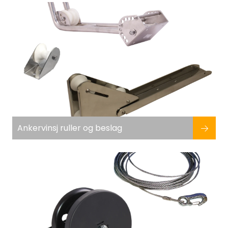
Fortøyning
Fritid/Sikkerhet
Båtpleie/Opplag
Seil
Nyheter
Ankervinsj ruller og beslag