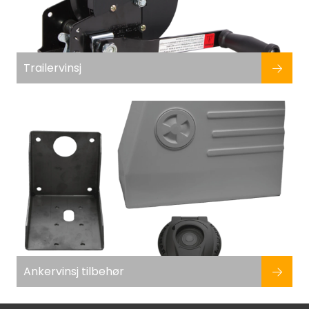
Trailervinsj
Ankervinsj tilbehør